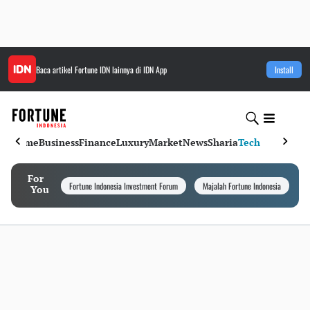
Baca artikel
Fortune IDN
lainnya di IDN App
Install
Home
Business
Finance
Luxury
Market
News
Sharia
Tech
For
Fortune Indonesia Investment Forum
Majalah Fortune Indonesia
I
You