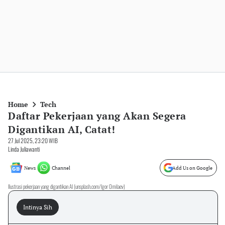
Home
Tech
Daftar Pekerjaan yang Akan Segera
Digantikan AI, Catat!
27 Jul 2025, 23:20 WIB
Linda Juliawanti
News
Channel
Add Us on Google
Ilustrasi pekerjaan yang digantikan AI (unsplash.com/Igor Omilaev)
Intinya Sih