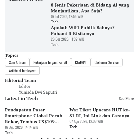
8 Jenis Pekerjaan di Bidang AI yang
Menjanjikan, Apa Saja?
07 Jul 2025, 12:55 WIB
Tech
Apakah WiFi Publik Bahaya?
Pahami 5 Risikonya
26 Des 2025, 11:32 WIB
Tech
Topics
Sam Altman
Pekerjaan Tergantikan AI
ChatGPT
Customer Service
Artificial Intelegent
Editorial Team
Editor
Yunisda Dwi Saputri
Latest in Tech
See More
Pendapatan Pasar
War Tiket Upacara HUT ke-
Tr
Smartphone Global Pecah
81 RI, Ini Link dan Caranya
Pe
Rekor, Tembus US$109
07 Agu 2026, 12:06 WIB
BA
Miliar
07 Agu 2026, 14:14 WIB
Tech
S
07 
Tech
Te