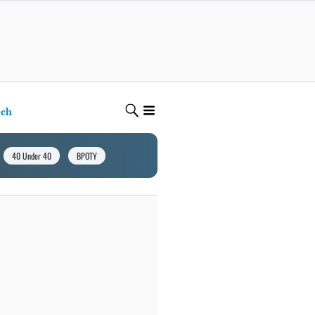
ech
40 Under 40
BPOTY