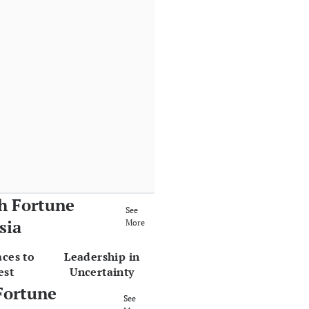
h Fortune
See
sia
More
aces to
Leadership in
est
Uncertainty
Fortune
See