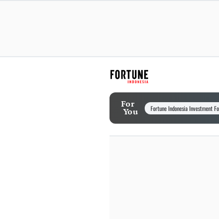
For
Fortune Indonesia Investment F
You