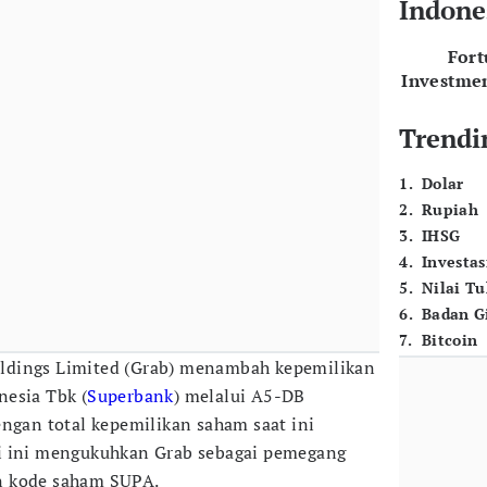
Indone
For
Investme
Trendi
1
.
Dolar
2
.
Rupiah
3
.
IHSG
4
.
Investas
5
.
Nilai T
6
.
Badan G
7
.
Bitcoin
dings Limited (Grab) menambah kepemilikan
nesia Tbk (
Superbank
) melalui A5-DB
engan total kepemilikan saham saat ini
i ini mengukuhkan Grab sebagai pemegang
n kode saham SUPA.