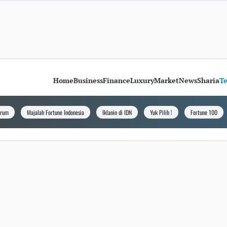
Home
Business
Finance
Luxury
Market
News
Sharia
T
orum
Majalah Fortune Indonesia
Iklanin di IDN
Yuk Pilih !
Fortune 100