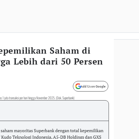
epemilikan Saham di
ga Lebih dari 50 Persen
Add Us on Google
s 1 juta transaksi per hari hingga November 2025. (Dok. Superbank)
saham mayoritas Superbank dengan total kepemilikan
PT Kudo Teknologi Indonesia, A5-DB Holdings dan GXS