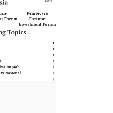
sia
More
tune
Pembicara
nt Forum
Fortune
Investment Forum
ng Topics
i
ukar Rupiah
izi Nasional