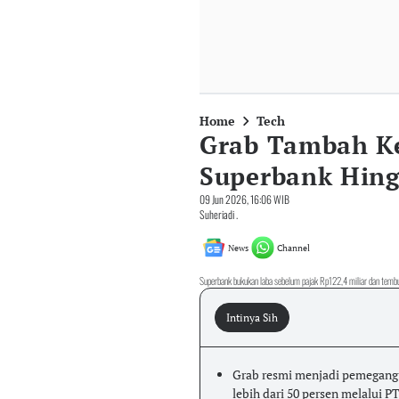
Home
Tech
Grab Tambah K
Superbank Hing
09 Jun 2026, 16:06 WIB
Suheriadi .
News
Channel
Superbank bukukan laba sebelum pajak Rp122,4 miliar dan tembu
Intinya Sih
Grab resmi menjadi pemegang 
lebih dari 50 persen melalui 