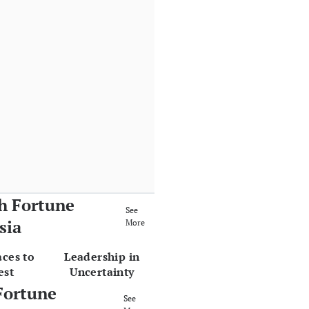
h Fortune
See
sia
More
aces to
Leadership in
est
Uncertainty
Fortune
See