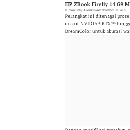
HP ZBook Firefly 14 G9 M
HP ZBook Firefly 14 inch G9 Mobile Workstation PC/Dok. HP
Perangkat ini ditenagai prose
diskrit NVIDIA® RTX™ hingga
DreamColor untuk akurasi wa