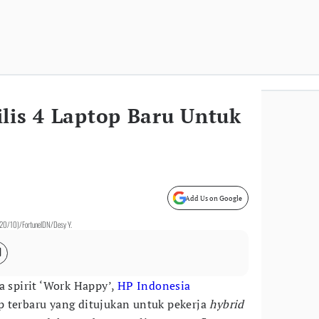
lis 4 Laptop Baru Untuk
Add Us on Google
t (20/10)/FortuneIDN/Desy Y.
 spirit ‘Work Happy’,
HP Indonesia
 terbaru yang ditujukan untuk pekerja
hybrid