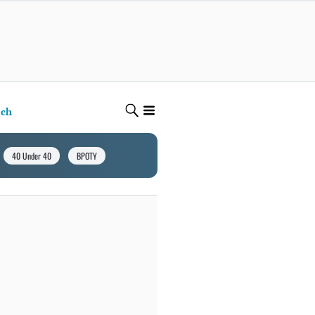
ech
40 Under 40
BPOTY