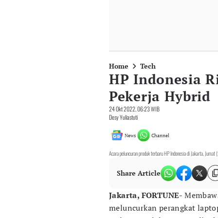
Home
Tech
HP Indonesia Ri
Pekerja Hybrid
24 Okt 2022, 06:23 WIB
Desy Yuliastuti
News
Channel
Acara peluncuran produk terbaru HP Indonesia di Jakarta, Juma
Share Article
Jakarta, FORTUNE
- Membawa
meluncurkan perangkat laptop