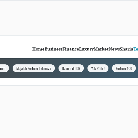
Home
Business
Finance
Luxury
Market
News
Sharia
T
orum
Majalah Fortune Indonesia
Iklanin di IDN
Yuk Pilih !
Fortune 100