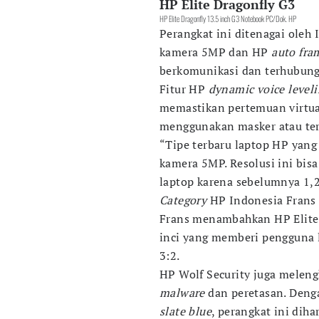
HP Elite Dragonfly G3
HP Elite Dragonfly 13.5 inch G3 Notebook PC/Dok. HP
Perangkat ini ditenagai oleh
kamera 5MP dan HP
auto fra
berkomunikasi dan terhubung
Fitur HP
dynamic voice level
memastikan pertemuan virtual
menggunakan masker atau terd
“Tipe terbaru laptop HP yan
kamera 5MP. Resolusi ini bisa
laptop karena sebelumnya 1,
Category
HP Indonesia Frans 
Frans menambahkan HP Elite
inci yang memberi pengguna l
3:2.
HP Wolf Security juga meleng
malware
dan peretasan. Denga
slate blue
, perangkat ini diha