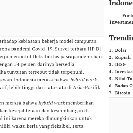
Indone
For
Investme
Trendi
erhadap kebiasaan bekerja model campuran
arena pandemi Covid-19. Survei terbaru HP Di
1
.
Dolar
erja menuntut fleksibilitas pascapandemi baik
2
.
Rupiah
dengan 54 persen darinya bersedia
3
.
IHSG
ka tuntutan tersebut tidak terpenuhi.
4
.
Investas
5
.
Nilai T
aryawan Indonesia merasa bahwa
hybrid work
6
.
Badan G
f, lebih tinggi dari rata-rata di Asia-Pasifik
7
.
Bitcoin
den merasa bahwa
hybrid work
memberikan
kan kesejahteraan dan keseimbangan di
al ini karena mereka dimungkinkan untuk
liki waktu kerja yang fleksibel, serta