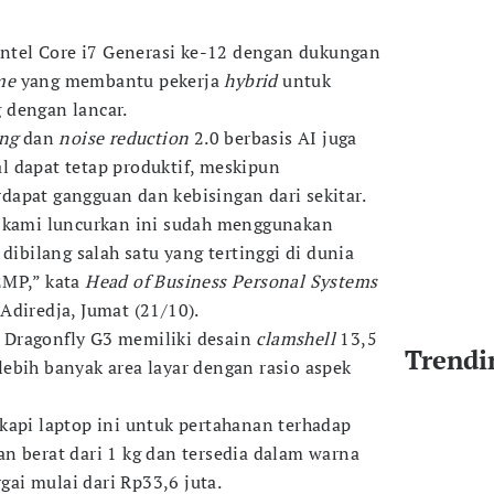
 Intel Core i7 Generasi ke-12 dengan dukungan
me
yang membantu pekerja
hybrid
untuk
 dengan lancar.
ing
dan
noise reduction
2.0 berbasis AI juga
 dapat tetap produktif, meskipun
apat gangguan dan kebisingan dari sekitar.
g kami luncurkan ini sudah menggunakan
 dibilang salah satu yang tertinggi di dunia
2MP,” kata
Head of Business Personal Systems
Adiredja, Jumat (21/10).
 Dragonfly G3 memiliki desain
clamshell
13,5
Trendi
ebih banyak area layar dengan rasio aspek
kapi laptop ini untuk pertahanan terhadap
n berat dari 1 kg dan tersedia dalam warna
rgai mulai dari Rp33,6 juta.