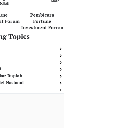
sia
More
tune
Pembicara
nt Forum
Fortune
Investment Forum
ng Topics
i
ukar Rupiah
izi Nasional