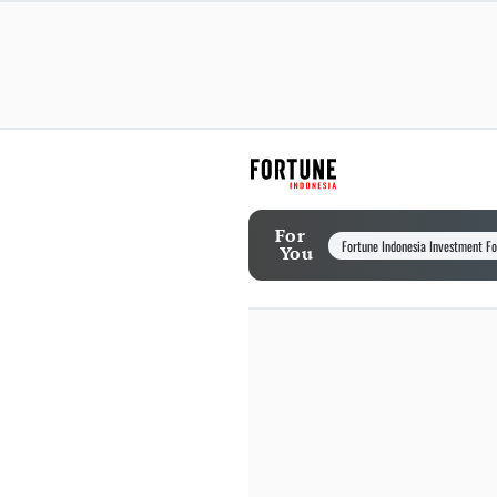
For
Fortune Indonesia Investment F
You