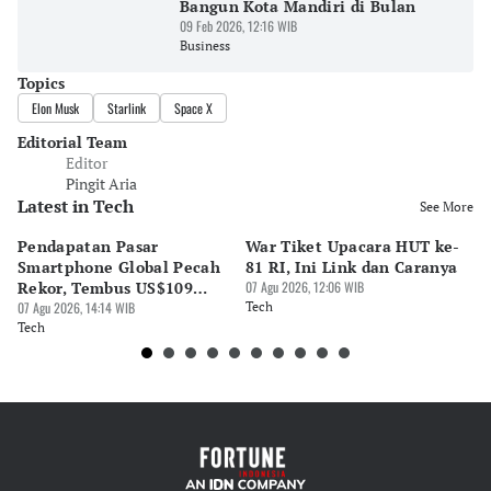
Bangun Kota Mandiri di Bulan
09 Feb 2026, 12:16 WIB
Business
Topics
Elon Musk
Starlink
Space X
Editorial Team
Editor
Pingit Aria
Latest in Tech
See More
Pendapatan Pasar
War Tiket Upacara HUT ke-
Tr
Smartphone Global Pecah
81 RI, Ini Link dan Caranya
Pe
Rekor, Tembus US$109
07 Agu 2026, 12:06 WIB
BA
Miliar
07 Agu 2026, 14:14 WIB
Tech
S
07 
Tech
Te