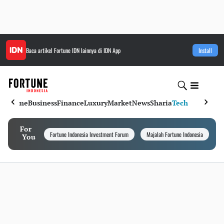
Baca artikel
Fortune IDN
lainnya di IDN App
Install
Home
Business
Finance
Luxury
Market
News
Sharia
Tech
For
Fortune Indonesia Investment Forum
Majalah Fortune Indonesia
I
You