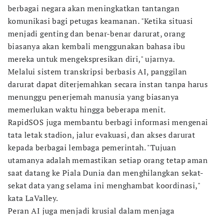
berbagai negara akan meningkatkan tantangan
komunikasi bagi petugas keamanan. "Ketika situasi
menjadi genting dan benar-benar darurat, orang
biasanya akan kembali menggunakan bahasa ibu
mereka untuk mengekspresikan diri," ujarnya.
Melalui sistem transkripsi berbasis AI, panggilan
darurat dapat diterjemahkan secara instan tanpa harus
menunggu penerjemah manusia yang biasanya
memerlukan waktu hingga beberapa menit.
RapidSOS juga membantu berbagi informasi mengenai
tata letak stadion, jalur evakuasi, dan akses darurat
kepada berbagai lembaga pemerintah. "Tujuan
utamanya adalah memastikan setiap orang tetap aman
saat datang ke Piala Dunia dan menghilangkan sekat-
sekat data yang selama ini menghambat koordinasi,"
kata LaValley.
Peran AI juga menjadi krusial dalam menjaga