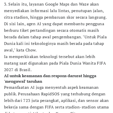
3. Selain itu, layanan Google Maps dan Waze akan
menyediakan informasi lalu lintas, penutupan jalan,
citra stadion, hingga pembaruan skor secara langsung.
Di sisi lain, agen AI yang dapat membantu pengguna
berburu tiket pertandingan secara otomatis masih
berada dalam tahap awal pengembangan. "Untuk Piala
Dunia kali ini teknologinya masih berada pada tahap
awal," kata Chow.
Ia memperkirakan teknologi tersebut akan lebih
matang saat digunakan pada Piala Dunia Wanita FIFA
2027 di Brasil.
AI untuk keamanan dan respons darurat hingga
'mengawal' taruhan
Pemanfaatan AI juga menyentuh aspek keamanan
publik. Perusahaan RapidSOS yang terhubung dengan
lebih dari 723 juta perangkat, aplikasi, dan sensor akan
bekerja sama dengan FIFA serta stadion-stadion utama