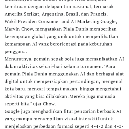
kemitraan dengan delapan tim nasional, termasuk
Amerika Serikat, Argentina, Brasil, dan Prancis.
Wakil Presiden Consumer and AI Marketing Google,
Marvin Chow, mengatakan Piala Dunia memberikan
kesempatan global yang unik untuk memperlihatkan
kemampuan AI yang berorientasi pada kebutuhan
pengguna.
Menurutnya, pemain sepak bola juga memanfaatkan AI
dalam aktivitas sehari-hari selama turnamen. "Para
pemain Piala Dunia menggunakan AI dan berbagai alat
digital untuk mempersiapkan pertandingan, mengenal
kota baru, mencari tempat makan, hingga mengetahui
aktivitas yang bisa dilakukan. Mereka juga manusia
seperti kita," ujar Chow.
Google juga menghadirkan fitur pencarian berbasis AI
yang mampu menampilkan visual interaktif untuk
menjelaskan perbedaan formasi seperti 4-4-2 dan 4-3-