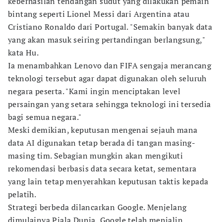
keberhasilan tendangan sudut yang dilakukan pemain
bintang seperti Lionel Messi dari Argentina atau
Cristiano Ronaldo dari Portugal. "Semakin banyak data
yang akan masuk seiring pertandingan berlangsung,"
kata Hu.
Ia menambahkan Lenovo dan FIFA sengaja merancang
teknologi tersebut agar dapat digunakan oleh seluruh
negara peserta. "Kami ingin menciptakan level
persaingan yang setara sehingga teknologi ini tersedia
bagi semua negara."
Meski demikian, keputusan mengenai sejauh mana
data AI digunakan tetap berada di tangan masing-
masing tim. Sebagian mungkin akan mengikuti
rekomendasi berbasis data secara ketat, sementara
yang lain tetap menyerahkan keputusan taktis kepada
pelatih.
Strategi berbeda dilancarkan Google. Menjelang
dimulainya Piala Dunia, Google telah menjalin