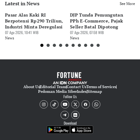
Latest in News
See More
Pasar Alas Kaki RI
DJP Tunda Pemungutan
In
Berpotensi Rp290 Triliun,
PPh E-Commerce, Pajak
Be
Industri Minta Deregulasi
Seller Batal Dipotong
P
07 Agu 2026, 10:41 WIB
07 Agu 2026, 07:58 WIB
06 
News
News
Ne
About Us
Editorial Team
Contact Us
Terms of Services
Pedoman Media Siber
Index
Sitemap
Follow Us
Download