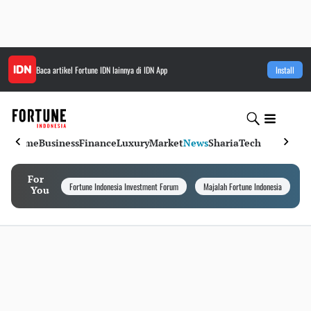
Baca artikel
Fortune IDN
lainnya di IDN App
Install
Home
Business
Finance
Luxury
Market
News
Sharia
Tech
For
Fortune Indonesia Investment Forum
Majalah Fortune Indonesia
I
You