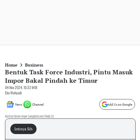
Home
Business
Bentuk Task Force Industri, Pintu Masuk
Impor Bakal Pindah ke Timur
04 Nov 2024, 10:33 WIB
Eko Wahyudi
News
Channel
Add Us on Google
ilustrasi bisnis impor (unsplash.com/Andy Li)
Intinya Sih