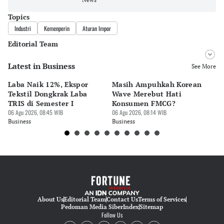
Topics
Industri
Kemenperin
Aturan Impor
Editorial Team
Latest in Business
Editor
See More
Bonardo Maulana
Laba Naik 12%, Ekspor
Masih Ampuhkah Korean
Ti
Editor
Tekstil Dongkrak Laba
Wave Merebut Hati
Si
Eko Wahyudi
TRIS di Semester I
Konsumen FMCG?
Aw
06 Agu 2026, 08:45 WIB
06 Agu 2026, 08:14 WIB
05 
Business
Business
Bu
About Us
Editorial Team
Contact Us
Terms of Services
Pedoman Media Siber
Index
Sitemap
Follow Us