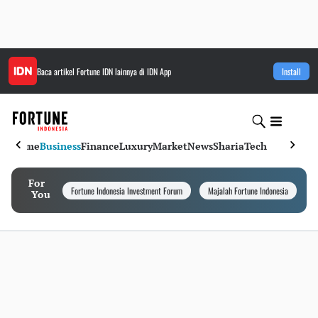
Baca artikel
Fortune IDN
lainnya di IDN App
Install
Home
Business
Finance
Luxury
Market
News
Sharia
Tech
For
Fortune Indonesia Investment Forum
Majalah Fortune Indonesia
I
You