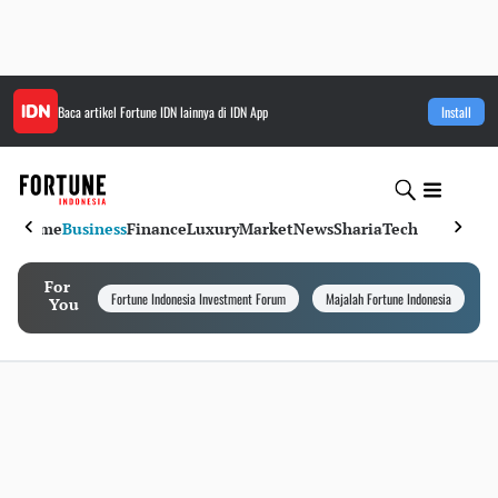
Baca artikel
Fortune IDN
lainnya di IDN App
Install
Home
Business
Finance
Luxury
Market
News
Sharia
Tech
For
Fortune Indonesia Investment Forum
Majalah Fortune Indonesia
I
You