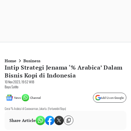
Home
Business
Intip Strategi Jenama ‘% Arabica’ Dalam
Bisnis Kopi di Indonesia
10 Nov 2023, 19:52 WIB
Bayu Satito
News
Channel
Add Us on Google
Gerai '% Arabica' di Gunawarman, Jakarta. (Fortuneidn/Bayu)
Share Article