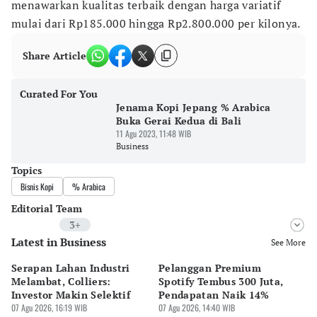
menawarkan kualitas terbaik dengan harga variatif
mulai dari Rp185.000 hingga Rp2.800.000 per kilonya.
Share Article
Curated For You
Jenama Kopi Jepang % Arabica
Buka Gerai Kedua di Bali
11 Agu 2023, 11:48 WIB
Business
Topics
Bisnis Kopi
% Arabica
Editorial Team
3+
Latest in Business
Editor
See More
Bayu Satito
Serapan Lahan Industri
Pelanggan Premium
Pe
Editor
Melambat, Colliers:
Spotify Tembus 300 Juta,
F&
Ekarina .
Investor Makin Selektif
Pendapatan Naik 14%
Or
07 Agu 2026, 16:19 WIB
07 Agu 2026, 14:40 WIB
07 