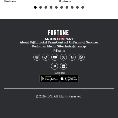
Editor
Business
Business
Bu
Tubagus Imam Satrio
About Us
Editorial Team
Contact Us
Terms of Services
Pedoman Media Siber
Index
Sitemap
Follow Us
Download
© 2026 IDN. All Rights Reserved.