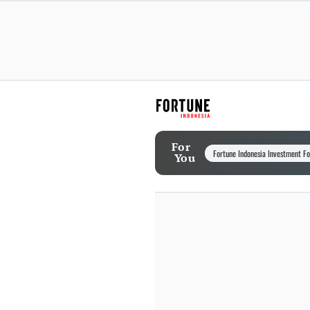
For
Fortune Indonesia Investment F
You