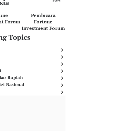
sia
More
tune
Pembicara
nt Forum
Fortune
Investment Forum
ng Topics
i
ukar Rupiah
izi Nasional