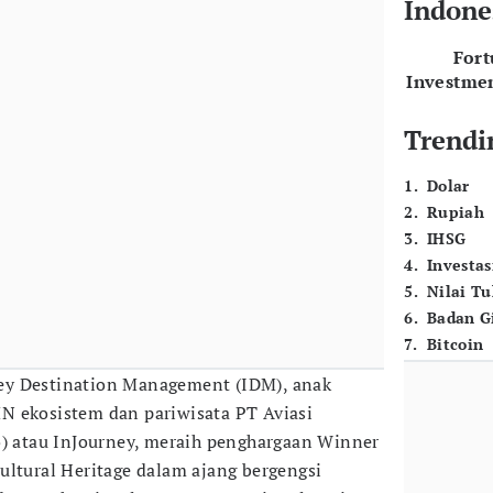
Indone
For
Investme
Trendi
1
.
Dolar
2
.
Rupiah
3
.
IHSG
4
.
Investas
5
.
Nilai T
6
.
Badan G
7
.
Bitcoin
ey Destination Management (IDM), anak
N ekosistem dan pariwisata PT Aviasi
o) atau InJourney, meraih penghargaan Winner
ultural Heritage dalam ajang bergengsi