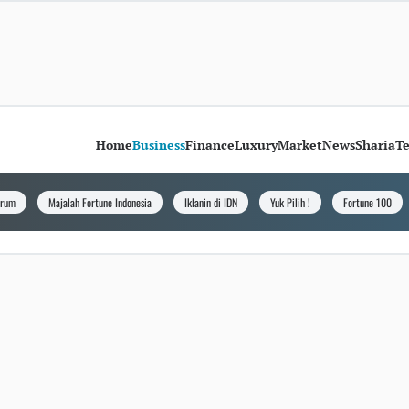
Home
Business
Finance
Luxury
Market
News
Sharia
T
orum
Majalah Fortune Indonesia
Iklanin di IDN
Yuk Pilih !
Fortune 100