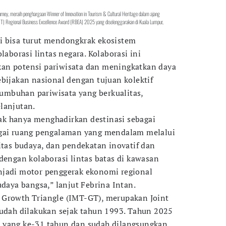
rney, meraih penghargaan Winner of Innovation in Tourism & Cultural Heritage dalam ajang
T) Regional Business Excellence Award (RBEA) 2025 yang diselenggarakan di Kuala Lumpur,
i bisa turut mendongkrak ekosistem
laborasi lintas negara. Kolaborasi ini
an potensi pariwisata dan meningkatkan daya
ebijakan nasional dengan tujuan kolektif
mbuhan pariwisata yang berkualitas,
lanjutan.
k hanya menghadirkan destinasi sebagai
agai ruang pengalaman yang mendalam melalui
tas budaya, dan pendekatan inovatif dan
dengan kolaborasi lintas batas di kawasan
njadi motor penggerak ekonomi regional
udaya bangsa,” lanjut Febrina Intan.
 Growth Triangle (IMT-GT), merupakan Joint
sudah dilakukan sejak tahun 1993. Tahun 2025
 yang ke-31 tahun dan sudah dilangsungkan