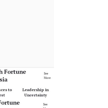
h Fortune
See
sia
More
aces to
Leadership in
est
Uncertainty
Fortune
See