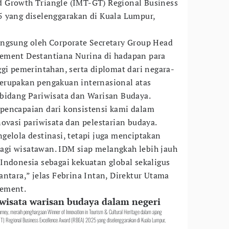
 Growth Triangle (IMT-GT) Regional Business
 yang diselenggarakan di Kuala Lumpur,
angsung oleh Corporate Secretary Group Head
ement Destantiana Nurina di hadapan para
ggi pemerintahan, serta diplomat dari negara-
erupakan pengakuan internasional atas
bidang Pariwisata dan Warisan Budaya.
pencapaian dari konsistensi kami dalam
ovasi pariwisata dan pelestarian budaya.
gelola destinasi, tetapi juga menciptakan
gi wisatawan. IDM siap melangkah lebih jauh
Indonesia sebagai kekuatan global sekaligus
ntara,” jelas Febrina Intan, Direktur Utama
gement.
wisata warisan budaya dalam negeri
rney, meraih penghargaan Winner of Innovation in Tourism & Cultural Heritage dalam ajang
T) Regional Business Excellence Award (RBEA) 2025 yang diselenggarakan di Kuala Lumpur,