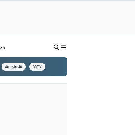
ech
40 Under 40
BPOTY