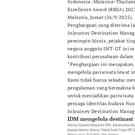
Indonesia–Malaysia–Thailand
Excellence Award (RBEA) 2025
Malaysia, Jumat (26/9/2025).
Penghargaan yang diterima l
InJourney Destination Manag
pemimpin bisnis, pejabat tin
negara anggota IMT-GT ini m
kontribusi perusahaan dalam 
“Penghargaan ini merupakan 
mengelola pariwisata lewat in
Kami tidak hanya sekadar men
pengalaman yang bermakna ba
untuk menjadikan pariwisata 
penjaga identitas budaya Nusa
InJourney Destination Mana
IDM mengelola destinasi 
InJourney Destination Management (IDM), anak perusahaan InJou
bergengsi Indonesia–Malaysia–Thailand Growth Triangle (IMT-G
Malaysia, Jumat (26/9/2025). (Dok. InJourney)