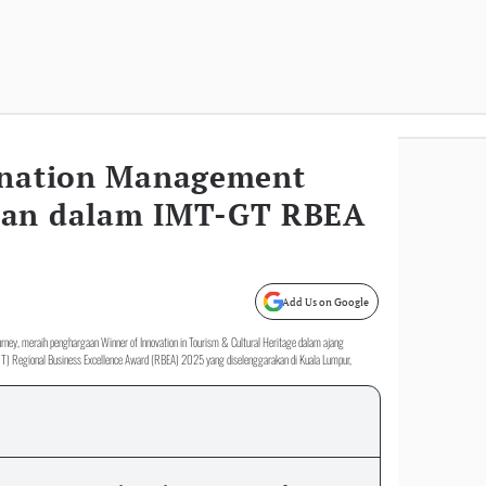
ination Management
aan dalam IMT-GT RBEA
Add Us on Google
rney, meraih penghargaan Winner of Innovation in Tourism & Cultural Heritage dalam ajang
T) Regional Business Excellence Award (RBEA) 2025 yang diselenggarakan di Kuala Lumpur,