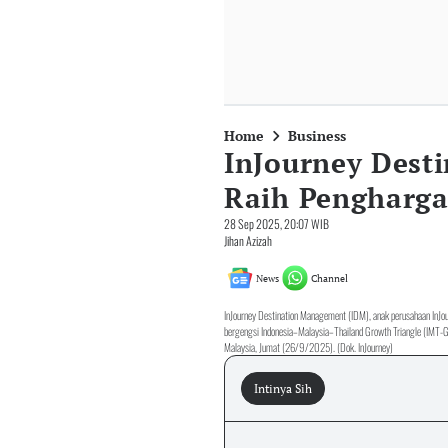
Home
Business
InJourney Dest
Raih Pengharg
28 Sep 2025, 20:07 WIB
Jihan Azizah
News
Channel
InJourney Destination Management (IDM), anak perusahaan InJou
bergengsi Indonesia–Malaysia–Thailand Growth Triangle (IMT-G
Malaysia, Jumat (26/9/2025). (Dok. InJourney)
Intinya Sih