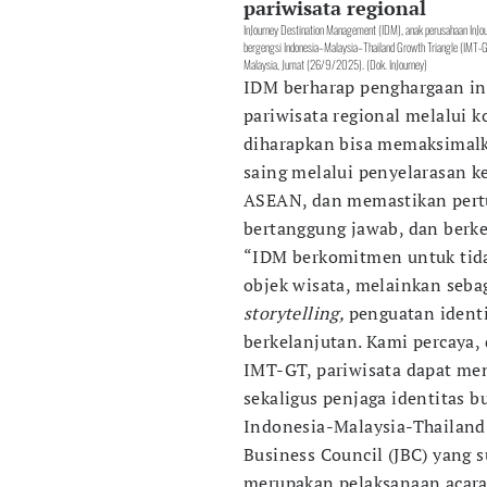
pariwisata regional
InJourney Destination Management (IDM), anak perusahaan InJou
bergengsi Indonesia–Malaysia–Thailand Growth Triangle (IMT-G
Malaysia, Jumat (26/9/2025). (Dok. InJourney)
IDM berharap penghargaan in
pariwisata regional melalui ko
diharapkan bisa memaksimalk
saing melalui penyelarasan k
ASEAN, dan memastikan pertu
bertanggung jawab, dan berke
“IDM berkomitmen untuk tida
objek wisata, melainkan seb
storytelling,
penguatan identi
berkelanjutan. Kami percaya, 
IMT-GT, pariwisata dapat me
sekaligus penjaga identitas b
Indonesia-Malaysia-Thailand
Business Council (JBC) yang 
merupakan pelaksanaan acara