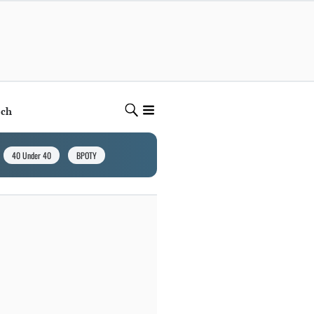
ech
40 Under 40
BPOTY