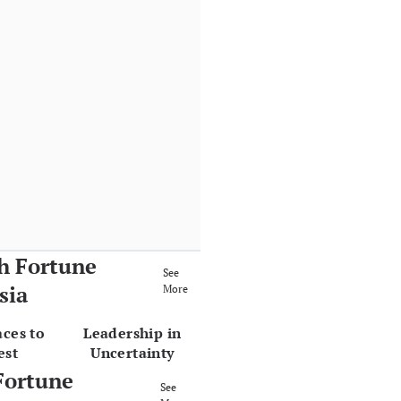
h Fortune
See
sia
More
aces to
Leadership in
est
Uncertainty
Fortune
See