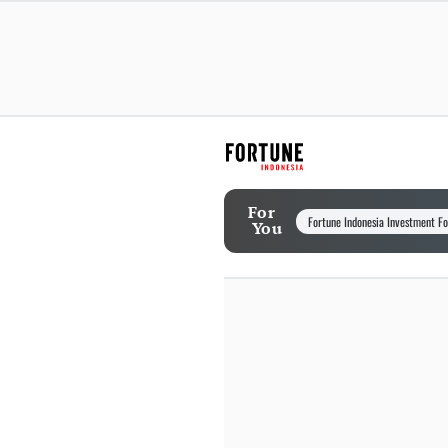
For
Fortune Indonesia Investment F
You