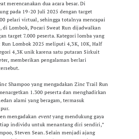
at merencanakan dua acara besar. Di
ung pada 19-20 Juli 2025 dengan target
0 pelari virtual, sehingga totalnya mencapai
u, di Lombok, Pocari Sweat Run dijadwalkan
n target 7.000 peserta. Kategori lomba yang
t Run Lombok 2025 meliputi 4,3K, 10K, Half
gori 4,3K unik karena satu putaran Sirkuit
eter, memberikan pengalaman berlari
tersebut.
 Zinc Shampoo yang mengadakan Zinc Trail Run
i menargetkan 1.300 peserta dan menghadirkan
medan alami yang beragam, termasuk
pur.
sten mengadakan
event
yang mendukung gaya
etiap individu untuk menantang diri sendiri,”
mpoo, Steven Sean. Selain menjadi ajang