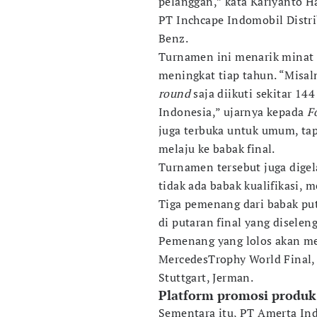
pelanggan,” kata Kariyanto H
PT Inchcape Indomobil Distr
Benz.
Turnamen ini menarik minat b
meningkat tiap tahun. “Misal
round
saja diikuti sekitar 144
Indonesia,” ujarnya kepada
F
juga terbuka untuk umum, ta
melaju ke babak final.
Turnamen tersebut juga digel
tidak ada babak kualifikasi, 
Tiga pemenang dari babak puta
di putaran final yang diselen
Pemenang yang lolos akan me
MercedesTrophy World Final,
Stuttgart, Jerman.
Platform promosi produk
Sementara itu, PT Amerta In