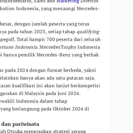
ardjosoemarto, Sales and
Marketing
Director
ibution Indonesia, yang menaungi Mercedes-
esar, dengan jumlah peserta yang terus
nya pada tahun 2023, setiap tahap
qualifying
 pegolf. Total hampir 700 peserta dari seluruh
ortune Indonesia
. MercedesTrophy Indonesia
pi hanya pemilik Mercedes-Benz yang berhak
ar pada 2024 dengan format berbeda, yakni
melainkan hanya akan ada satu putaran saja.
ran kualifikasi ini akan lanjut berkompetisi
ggarakan di Malaysia pada Juni 2024.
wakili Indonesia dalam tahap
 yang berlangsung pada Oktober 2024 di
 dan pariwisata
dah Otsuka menerapkan strategi serupa