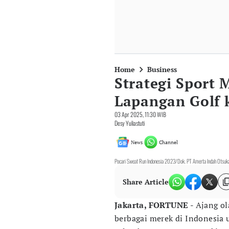
Home
Business
Strategi Sport 
Lapangan Golf k
03 Apr 2025, 11:30 WIB
Desy Yuliastuti
News
Channel
Pocari Sweat Run Indonesia 2023/Dok. PT Amerta Indah Otsuk
Share Article
Jakarta, FORTUNE -
Ajang ol
berbagai merek di Indonesia