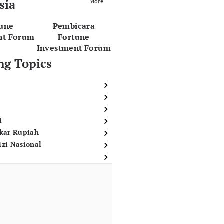
sia
More
tune
Pembicara
nt Forum
Fortune
Investment Forum
ng Topics
i
ukar Rupiah
izi Nasional