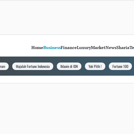
Home
Business
Finance
Luxury
Market
News
Sharia
T
orum
Majalah Fortune Indonesia
Iklanin di IDN
Yuk Pilih !
Fortune 100