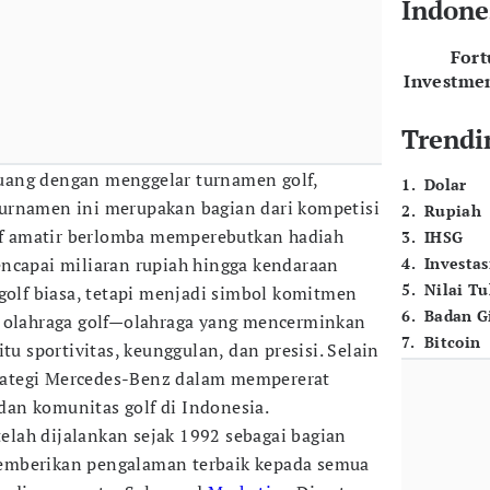
Indone
For
Investme
Trendi
uang dengan menggelar turnamen golf,
1
.
Dolar
urnamen ini merupakan bagian dari kompetisi
2
.
Rupiah
olf amatir berlomba memperebutkan hadiah
3
.
IHSG
ncapai miliaran rupiah hingga kendaraan
4
.
Investas
5
.
Nilai T
 golf biasa, tetapi menjadi simbol komitmen
6
.
Badan G
p olahraga golf—olahraga yang mencerminkan
7
.
Bitcoin
tu sportivitas, keunggulan, dan presisi. Selain
strategi Mercedes-Benz dalam mempererat
an komunitas golf di Indonesia.
lah dijalankan sejak 1992 sebagai bagian
emberikan pengalaman terbaik kepada semua