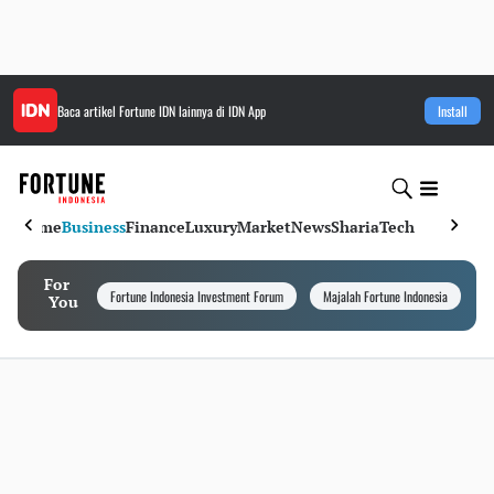
Baca artikel
Fortune IDN
lainnya di IDN App
Install
Home
Business
Finance
Luxury
Market
News
Sharia
Tech
For
Fortune Indonesia Investment Forum
Majalah Fortune Indonesia
I
You