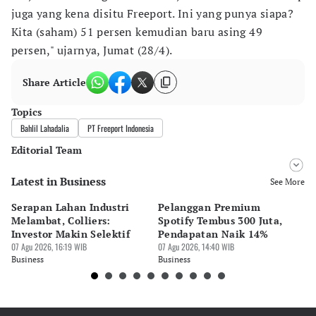
juga yang kena disitu Freeport. Ini yang punya siapa?
Kita (saham) 51 persen kemudian baru asing 49
persen," ujarnya, Jumat (28/4).
Share Article
Topics
Bahlil Lahadalia
PT Freeport Indonesia
Editorial Team
Latest in Business
Editor
See More
Bonardo Maulana
Serapan Lahan Industri
Pelanggan Premium
Pe
Editor
Melambat, Colliers:
Spotify Tembus 300 Juta,
F&
Eko Wahyudi
Investor Makin Selektif
Pendapatan Naik 14%
Or
07 Agu 2026, 16:19 WIB
07 Agu 2026, 14:40 WIB
07 
Business
Business
Bu