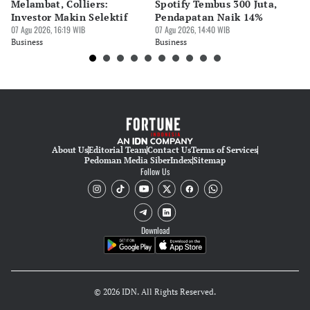
Editor
Melambat, Colliers:
Spotify Tembus 300 Juta,
F&
Bonardo Maulana
Investor Makin Selektif
Pendapatan Naik 14%
Or
07 Agu 2026, 16:19 WIB
07 Agu 2026, 14:40 WIB
07 
Editor
Business
Business
Bu
Tubagus Imam Satrio
Editor
Luky Maulana Firmansyah
About Us
Editorial Team
Contact Us
Terms of Services
Pedoman Media Siber
Index
Sitemap
Follow Us
Download
© 2026 IDN. All Rights Reserved.