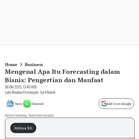
Home
Business
Mengenal Apa Itu Forecasting dalam
Bisnis: Pengertian dan Manfaat
08 Okt 2025, 13:40 WIB
Luky Maulana Firmansyah
,
Surti Risanti
News
Channel
Add Us on Google
Ilustrasi Forecasting. Shutterstock/one photo.
Intinya Sih