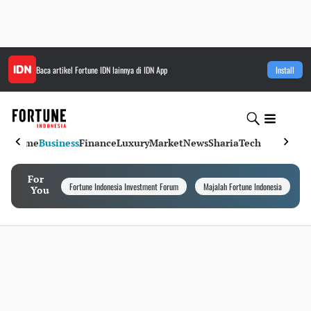
Baca artikel
Fortune IDN
lainnya di IDN App
Install
Home
Business
Finance
Luxury
Market
News
Sharia
Tech
For
Fortune Indonesia Investment Forum
Majalah Fortune Indonesia
I
You