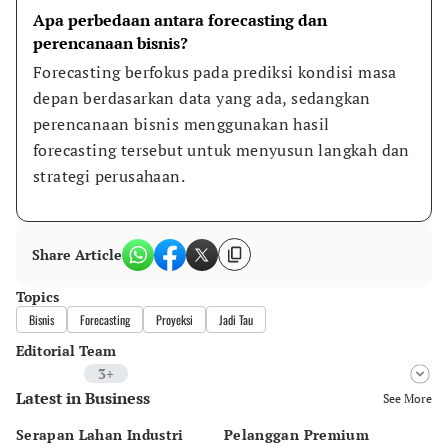
Apa perbedaan antara forecasting dan 
perencanaan bisnis?
Forecasting berfokus pada prediksi kondisi masa 
depan berdasarkan data yang ada, sedangkan 
perencanaan bisnis menggunakan hasil 
forecasting tersebut untuk menyusun langkah dan 
strategi perusahaan.
Share Article
Topics
Bisnis
Forecasting
Proyeksi
Jadi Tau
Editorial Team
3+
Latest in Business
Editor
See More
Nadia Agatha Pramesthi
Serapan Lahan Industri
Pelanggan Premium
Pe