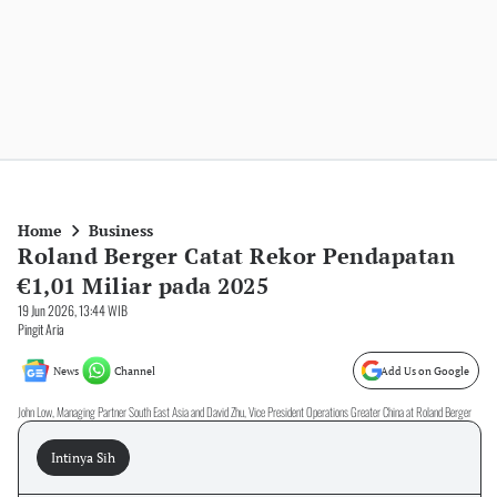
Home
Business
Roland Berger Catat Rekor Pendapatan
€1,01 Miliar pada 2025
19 Jun 2026, 13:44 WIB
Pingit Aria
News
Channel
Add Us on Google
John Low, Managing Partner South East Asia and David Zhu, Vice President Operations Greater China at Roland Berger
Intinya Sih