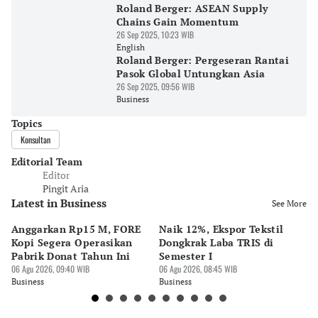
Roland Berger: ASEAN Supply
Chains Gain Momentum
26 Sep 2025, 10:23 WIB
English
Roland Berger: Pergeseran Rantai
Pasok Global Untungkan Asia
26 Sep 2025, 09:56 WIB
Business
Topics
Konsultan
Editorial Team
Editor
Pingit Aria
Latest in Business
See More
Anggarkan Rp15 M, FORE
Naik 12%, Ekspor Tekstil
M
Kopi Segera Operasikan
Dongkrak Laba TRIS di
W
Pabrik Donat Tahun Ini
Semester I
K
06 Agu 2026, 09:40 WIB
06 Agu 2026, 08:45 WIB
06 
Business
Business
Bu