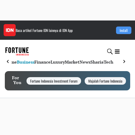
Baca artikel
Fortune IDN
lainnya di IDN App
Install
Home
Business
Finance
Luxury
Market
News
Sharia
Tech
For
Fortune Indonesia Investment Forum
Majalah Fortune Indonesia
I
You