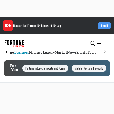
Baca artikel
Fortune IDN
lainnya di IDN App
Install
Home
Business
Finance
Luxury
Market
News
Sharia
Tech
For
Fortune Indonesia Investment Forum
Majalah Fortune Indonesia
I
You