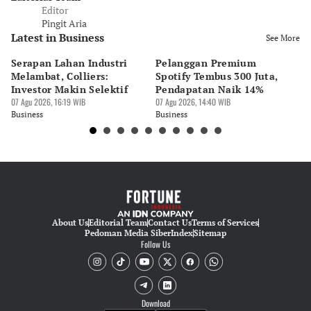
Editor
Pingit Aria
Latest in Business
See More
Serapan Lahan Industri
Pelanggan Premium
Pe
Melambat, Colliers:
Spotify Tembus 300 Juta,
F&
Investor Makin Selektif
Pendapatan Naik 14%
Or
07 Agu 2026, 16:19 WIB
07 Agu 2026, 14:40 WIB
07 
Business
Business
Bu
About Us
Editorial Team
Contact Us
Terms of Services
Pedoman Media Siber
Index
Sitemap
Follow Us
Download