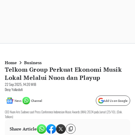
Home
Business
Telkom Group Perkuat Ekonomi Musik
Lokal Melalui Nuon dan Playup
22 Sep 2025, 14:20 WIB
Desy Yuliastuti
News
Channel
Add Us on Google
CEO Nuon Aris Sudewo saat Press Conference Indonesian Music Awards (IMA) 2024 pada Jumat (25/10). (Dok.
Telkom)
Share Article