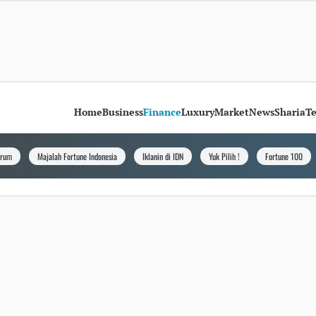
Home
Business
Finance
Luxury
Market
News
Sharia
T
orum
Majalah Fortune Indonesia
Iklanin di IDN
Yuk Pilih !
Fortune 100