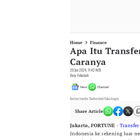
Home
Finance
Apa Itu Transfe
Caranya
20 Jun 2024, 11:42 WIB
Desy Yuliastuti
News
Channel
Ilustrasi transfer. Shutterstock/Odua Images.
Share Article
Jakarta, FORTUNE -
Transfer
Indonesia ke rekening luar ne