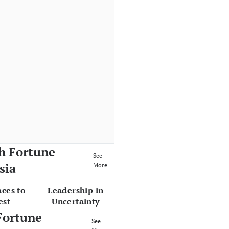
h Fortune
See
sia
More
aces to
Leadership in
est
Uncertainty
Fortune
See