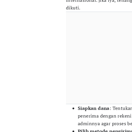
internasional. Jika iya, tena
dikuti.
Siapkan dana
: Tentuka
penerima dengan rekenin
adminnya agar proses be
Pilih metode pengirim