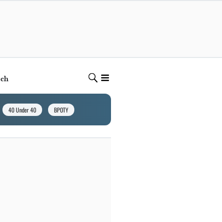
ech
40 Under 40
BPOTY