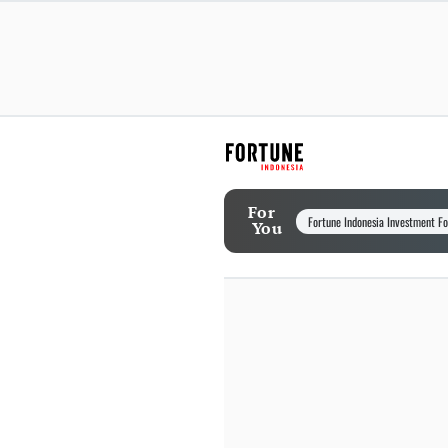
For
Fortune Indonesia Investment F
You