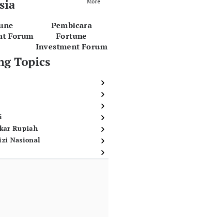
sia
More
tune
Pembicara
nt Forum
Fortune
Investment Forum
ng Topics
i
ukar Rupiah
izi Nasional