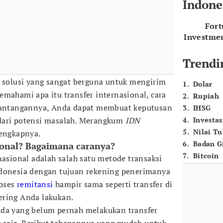
Indone
For
Investme
Trendi
h solusi yang sangat berguna untuk mengirim
1
.
Dolar
emahami apa itu transfer internasional, cara
2
.
Rupiah
 tantangannya, Anda dapat membuat keputusan
3
.
IHSG
dari potensi masalah. Merangkum
IDN
4
.
Investas
5
.
Nilai T
lengkapnya.
6
.
Badan G
sional? Bagaimana caranya?
7
.
Bitcoin
nasional adalah salah satu metode transaksi
ndonesia dengan tujuan rekening penerimanya
roses
remitansi
hampir sama seperti transfer di
ering Anda lakukan.
ada yang belum pernah melakukan transfer