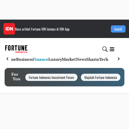
Baca artikel
Fortune IDN
lainnya di IDN App
Install
Home
Business
Finance
Luxury
Market
News
Sharia
Tech
For
Fortune Indonesia Investment Forum
Majalah Fortune Indonesia
I
You