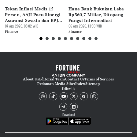
Tekan Inflasi Medis 15
Hana Bank Bukukan Laba
BN
Persen, AAJI Pacu Sinergi
Rp360,7 Miliar, Ditopang
Rp
Asuransi Swasta dan BPJS
Fungsi Intermediasi
Ju
Kesehatan
07 Agu 2026, 08:02 WIB
06 Agu 2026, 13:30 WIB
06 
Finance
Finance
Fi
About Us
Editorial Team
Contact Us
Terms of Services
Pedoman Media Siber
Index
Sitemap
Follow Us
Download