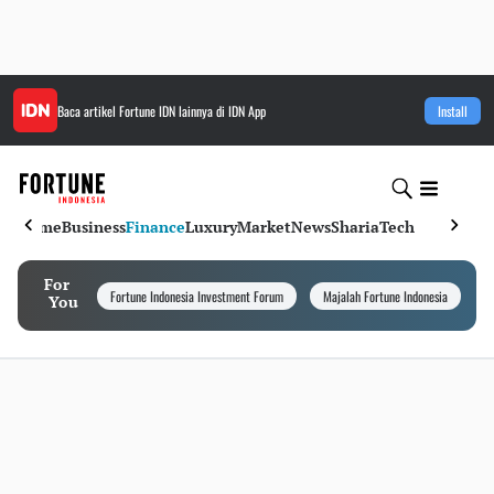
Baca artikel
Fortune IDN
lainnya di IDN App
Install
Home
Business
Finance
Luxury
Market
News
Sharia
Tech
For
Fortune Indonesia Investment Forum
Majalah Fortune Indonesia
I
You