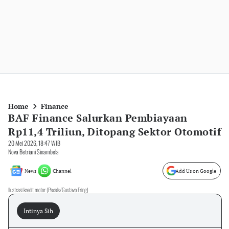
Home
Finance
BAF Finance Salurkan Pembiayaan
Rp11,4 Triliun, Ditopang Sektor Otomotif
20 Mei 2026, 18:47 WIB
Nova Betriani Sinambela
News
Channel
Add Us on Google
Ilustrasi kredit motor (Pexels/Gustavo Fring)
Intinya Sih