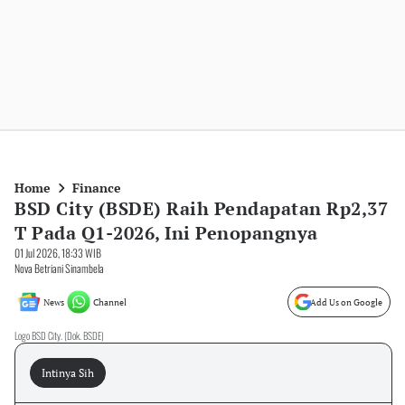
Home
Finance
BSD City (BSDE) Raih Pendapatan Rp2,37
T Pada Q1-2026, Ini Penopangnya
01 Jul 2026, 18:33 WIB
Nova Betriani Sinambela
News
Channel
Add Us on Google
Logo BSD City. (Dok. BSDE)
Intinya Sih