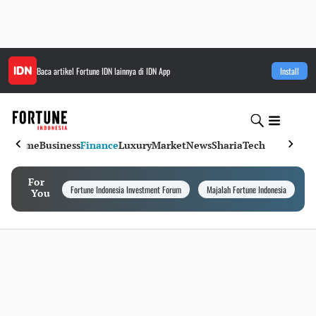
Baca artikel
Fortune IDN
lainnya di IDN App
Install
Home
Business
Finance
Luxury
Market
News
Sharia
Tech
For
Fortune Indonesia Investment Forum
Majalah Fortune Indonesia
I
You