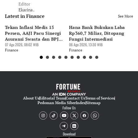
Editor
Ekarina .
Latest in Finance
See More
Tekan Inflasi Medis 15
Hana Bank Bukukan Laba
BN
Persen, AAJI Pacu Sinergi
Rp360,7 Miliar, Ditopang
Rp
Asuransi Swasta dan BPJS
Fungsi Intermediasi
Ju
Kesehatan
07 Agu 2026, 08:02 WIB
06 Agu 2026, 13:30 WIB
06 
Finance
Finance
Fi
About Us
Editorial Team
Contact Us
Terms of Services
Pedoman Media Siber
Index
Sitemap
Follow Us
Download