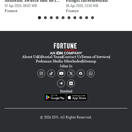
Asuransi Swasta dan BPJS
Fungsi Intermediasi
Ju
Kesehatan
07 Agu 2026, 08:02 WIB
06 Agu 2026, 13:30 WIB
06 
Finance
Finance
Fi
About Us
Editorial Team
Contact Us
Terms of Services
Pedoman Media Siber
Index
Sitemap
Follow Us
Download
© 2026 IDN. All Rights Reserved.