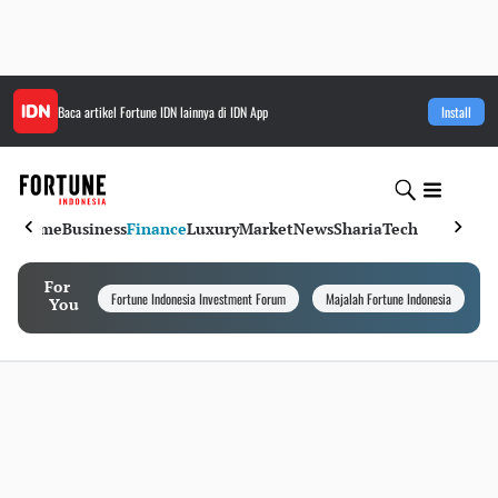
Baca artikel
Fortune IDN
lainnya di IDN App
Install
Home
Business
Finance
Luxury
Market
News
Sharia
Tech
For
Fortune Indonesia Investment Forum
Majalah Fortune Indonesia
I
You