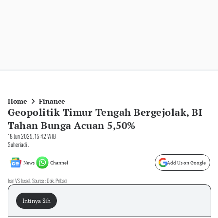
Home
Finance
Geopolitik Timur Tengah Bergejolak, BI
Tahan Bunga Acuan 5,50%
18 Jun 2025, 15:42 WIB
Suheriadi .
News
Channel
Add Us on Google
Iran VS Israel. Source : Dok. Pribadi
Intinya Sih