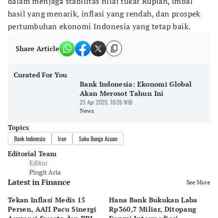
dalam menjaga stabilitas nilai tukar Rupiah, imbal
hasil yang menarik, inflasi yang rendah, dan prospek
pertumbuhan ekonomi Indonesia yang tetap baik.
Share Article
Curated For You
Bank Indonesia: Ekonomi Global
Akan Merosot Tahun Ini
25 Apr 2025, 10:26 WIB
News
Topics
Bank Indonesia
Iran
Suku Bunga Acuan
Editorial Team
Editor
Pingit Aria
Latest in Finance
See More
Tekan Inflasi Medis 15
Hana Bank Bukukan Laba
BN
Persen, AAJI Pacu Sinergi
Rp360,7 Miliar, Ditopang
Rp