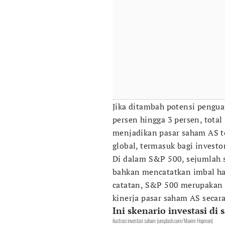
Jika ditambah potensi penguat
persen hingga 3 persen, total
menjadikan pasar saham AS tet
global, termasuk bagi investo
Di dalam S&P 500, sejumlah 
bahkan mencatatkan imbal has
catatan, S&P 500 merupakan 
kinerja pasar saham AS secar
Ini skenario investasi di
ilustrasi investasi saham (unsplash.com/Maxim Hopman)