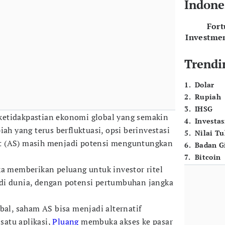
Indone
For
Investme
Trendi
1
.
Dolar
2
.
Rupiah
3
.
IHSG
ketidakpastian ekonomi global yang semakin
4
.
Investas
iah yang terus berfluktuasi, opsi berinvestasi
5
.
Nilai T
t (AS) masih menjadi potensi menguntungkan
6
.
Badan G
7
.
Bitcoin
 memberikan peluang untuk investor ritel
di dunia, dengan potensi pertumbuhan jangka
bal, saham AS bisa menjadi alternatif
 satu aplikasi,
Pluang
membuka akses ke pasar