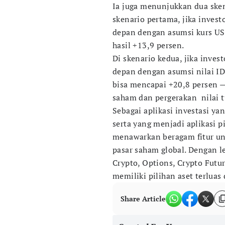
Ia juga menunjukkan dua sken
skenario pertama, jika inves
depan dengan asumsi kurs US
hasil +13,9 persen.
Di skenario kedua, jika inves
depan dengan asumsi nilai ID
bisa mencapai +20,8 persen 
saham dan pergerakan nilai t
Sebagai aplikasi investasi y
serta yang menjadi aplikasi 
menawarkan beragam fitur un
pasar saham global. Dengan l
Crypto, Options, Crypto Futur
memiliki pilihan aset terluas
Share Article