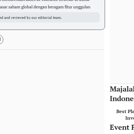
asar saham global dengan beragam fitur unggulan
ed and reviewed by our editorial team.
Majala
Indone
Best Pl
Inv
Event 