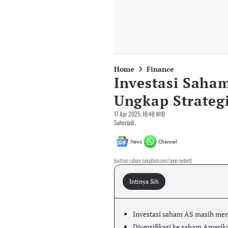
Home
Finance
Investasi Saha
Ungkap Strategi
17 Apr 2025, 18:48 WIB
Suheriadi .
News
Channel
ilustrasi saham (unsplash.com/anne nydard)
Intinya Sih
Investasi saham AS masih meng
Diversifikasi ke saham Amerik