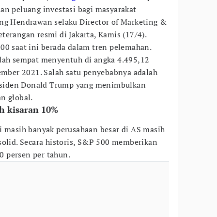
an peluang investasi bagi masyarakat
ung Hendrawan selaku Director of Marketing &
terangan resmi di Jakarta, Kamis (17/4).
00 saat ini berada dalam tren pelemahan.
ndah sempat menyentuh di angka 4.495,12
sember 2021. Salah satu penyebabnya adalah
Presiden Donald Trump yang menimbulkan
n global.
h kisaran 10%
i masih banyak perusahaan besar di AS masih
solid. Secara historis, S&P 500 memberikan
10 persen per tahun.