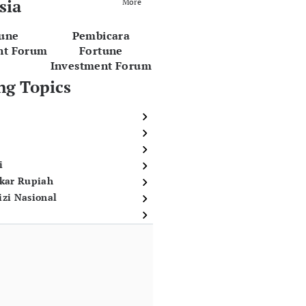
sia
More
tune
Pembicara
nt Forum
Fortune
Investment Forum
ng Topics
i
ukar Rupiah
izi Nasional