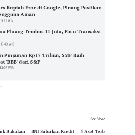
rs Rupiah Eror di Google, Pluang Pastikan
engguna Aman
 17:11 WIB
a Pluang Tembus 11 Juta, Pacu Transaksi
 17:43 WIB
n Pinjaman Rp17 Triliun, SMF Raih
at 'BBB' dari S&P
 13:25 WIB
See More
nk Bukukan
BNI Salurkan Kredit
5 Aset Terbaik saat
Pu