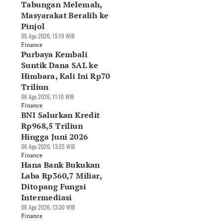
Tabungan Melemah,
Masyarakat Beralih ke
Pinjol
05 Agu 2026, 15:19 WIB
Finance
Purbaya Kembali
Suntik Dana SAL ke
Himbara, Kali Ini Rp70
Triliun
06 Agu 2026, 11:10 WIB
Finance
BNI Salurkan Kredit
Rp968,5 Triliun
Hingga Juni 2026
06 Agu 2026, 13:25 WIB
Finance
Hana Bank Bukukan
Laba Rp360,7 Miliar,
Ditopang Fungsi
Intermediasi
06 Agu 2026, 13:30 WIB
rbaya Kembali
Pinjaman Berbasis
Tabungan Melema
Finance