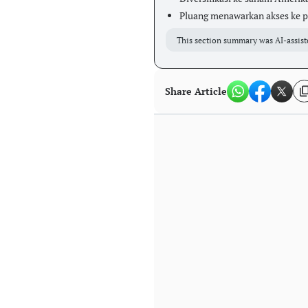
Pluang menawarkan akses ke p
This section summary was AI-assist
Share Article