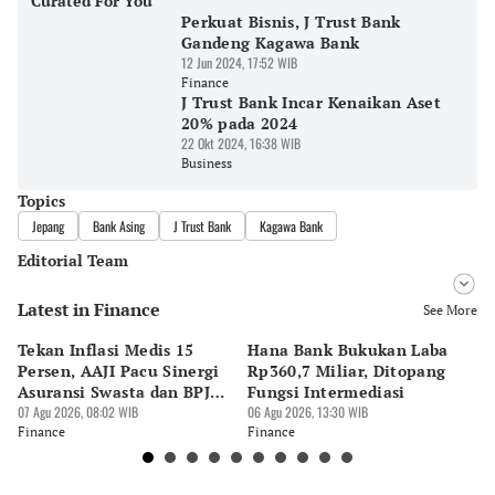
Curated For You
Perkuat Bisnis, J Trust Bank
Gandeng Kagawa Bank
12 Jun 2024, 17:52 WIB
Finance
J Trust Bank Incar Kenaikan Aset
20% pada 2024
22 Okt 2024, 16:38 WIB
Business
Topics
Jepang
Bank Asing
J Trust Bank
Kagawa Bank
Editorial Team
Latest in Finance
Editor
See More
Pingit Aria
Tekan Inflasi Medis 15
Hana Bank Bukukan Laba
BN
Editor
Persen, AAJI Pacu Sinergi
Rp360,7 Miliar, Ditopang
Rp
Suheriadi .
Asuransi Swasta dan BPJS
Fungsi Intermediasi
Ju
Kesehatan
07 Agu 2026, 08:02 WIB
06 Agu 2026, 13:30 WIB
06 
Finance
Finance
Fi