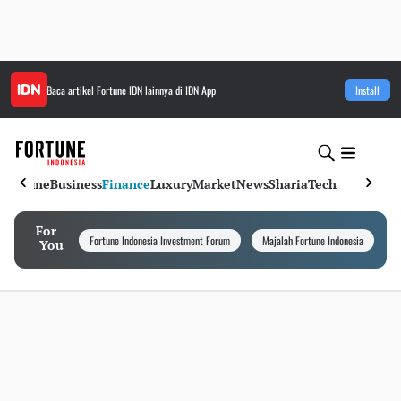
Baca artikel
Fortune IDN
lainnya di IDN App
Install
Home
Business
Finance
Luxury
Market
News
Sharia
Tech
For
Fortune Indonesia Investment Forum
Majalah Fortune Indonesia
I
You