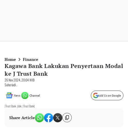
Home
Finance
Kagawa Bank Lakukan Penyertaan Modal
ke J Trust Bank
26 Nov 2024, 20:04 WIB
Suheriadi .
News
Channel
Add Us on Google
JTrust Bank. (dok. JTrust Bank)
Share Article