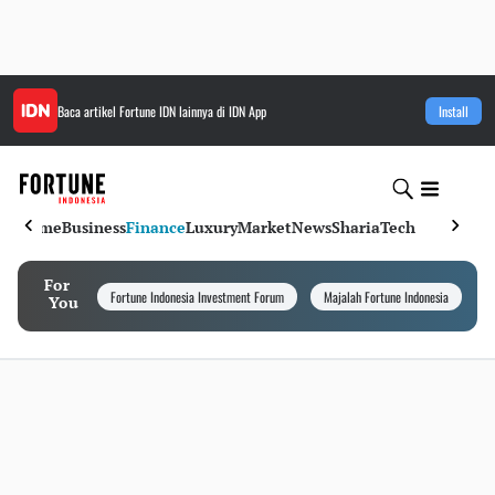
Baca artikel
Fortune IDN
lainnya di IDN App
Install
Home
Business
Finance
Luxury
Market
News
Sharia
Tech
For
Fortune Indonesia Investment Forum
Majalah Fortune Indonesia
I
You