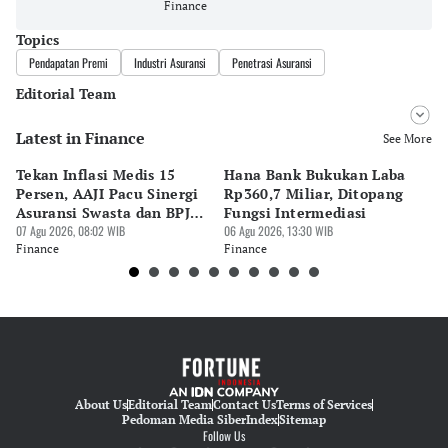
Finance
Topics
Pendapatan Premi
Industri Asuransi
Penetrasi Asuransi
Editorial Team
Latest in Finance
Editor
See More
Pingit Aria
Tekan Inflasi Medis 15
Hana Bank Bukukan Laba
BN
Editor
Persen, AAJI Pacu Sinergi
Rp360,7 Miliar, Ditopang
Rp
Suheriadi .
Asuransi Swasta dan BPJS
Fungsi Intermediasi
Ju
Kesehatan
07 Agu 2026, 08:02 WIB
06 Agu 2026, 13:30 WIB
06 
Finance
Finance
Fi
About Us
Editorial Team
Contact Us
Terms of Services
Pedoman Media Siber
Index
Sitemap
Follow Us