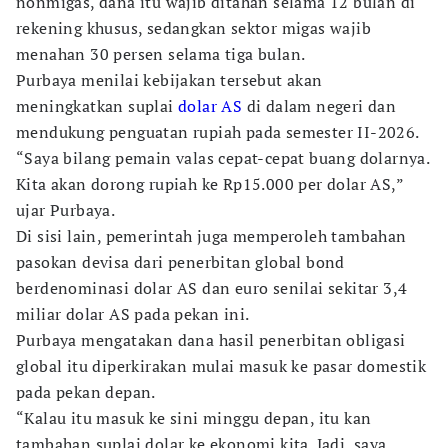
nonmigas, dana itu wajib ditahan selama 12 bulan di
rekening khusus, sedangkan sektor migas wajib
menahan 30 persen selama tiga bulan.
Purbaya menilai kebijakan tersebut akan
meningkatkan suplai
dolar AS
di dalam negeri dan
mendukung penguatan rupiah pada semester II-2026.
“Saya bilang pemain valas cepat-cepat buang dolarnya.
Kita akan dorong rupiah ke Rp15.000 per dolar AS,”
ujar Purbaya.
Di sisi lain, pemerintah juga memperoleh tambahan
pasokan devisa dari penerbitan global bond
berdenominasi dolar AS dan euro senilai sekitar 3,4
miliar dolar AS pada pekan ini.
Purbaya mengatakan dana hasil penerbitan obligasi
global itu diperkirakan mulai masuk ke pasar domestik
pada pekan depan.
“Kalau itu masuk ke sini minggu depan, itu kan
tambahan suplai dolar ke ekonomi kita. Jadi, saya