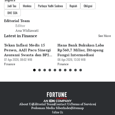
Jadi Tau
Menkeu
Purbaya Yudhi Sadewa
Rupiah
Obligasi
DHE SDA
Editorial Team
Editor
Ana Widiawati
Latest in Finance
See More
Tekan Inflasi Medis 15
Hana Bank Bukukan Laba
BN
Persen, AAJI Pacu Sinergi
Rp360,7 Miliar, Ditopang
Rp
Asuransi Swasta dan BPJS
Fungsi Intermediasi
Ju
Kesehatan
07 Agu 2026, 08:02 WIB
06 Agu 2026, 13:30 WIB
06 
Finance
Finance
Fi
About Us
Editorial Team
Contact Us
Terms of Services
Pedoman Media Siber
Index
Sitemap
Follow Us