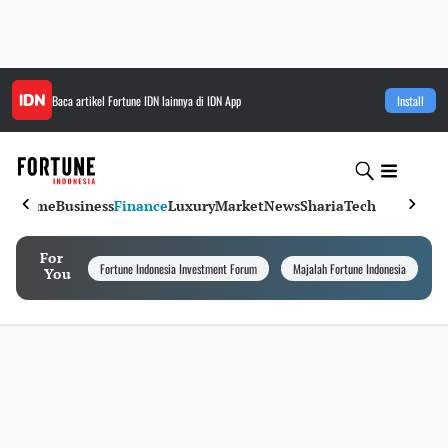
Baca artikel
Fortune IDN
lainnya di IDN App
Install
Home
Business
Finance
Luxury
Market
News
Sharia
Tech
For
Fortune Indonesia Investment Forum
Majalah Fortune Indonesia
I
You