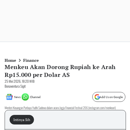
Home
Finance
Menkeu Akan Dorong Rupiah ke Arah
Rp15.000 per Dolar AS
25 Mei 2026, 18:20 WIB
Bonaventura Sigit
News
Channel
Add Us on Google
Menteri Keuangan Purbaya Yudhi Sadewa dalam acara Jogja Financial Festival 206 (instagram.com/menkeuri)
Intinya Sih