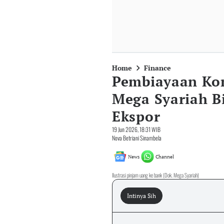
Home
Finance
Pembiayaan Kom
Mega Syariah B
Ekspor
19 Jun 2026, 18:31 WIB
Nova Betriani Sinambela
News
Channel
Ilustrasi pinjam uang ke bank (Dok. Mega Syariah)
Intinya Sih