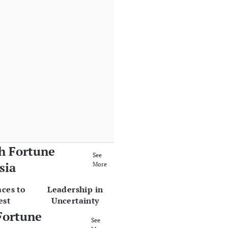
h Fortune
See
sia
More
aces to
Leadership in
est
Uncertainty
Fortune
See