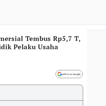
ersial Tembus Rp5,7 T,
idik Pelaku Usaha
Add Us on Google