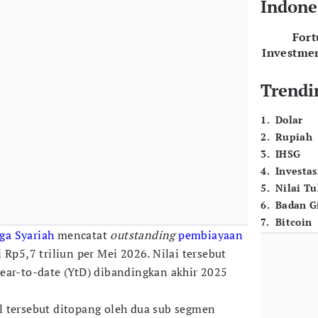
Indone
For
Investme
Trendi
1
.
Dolar
2
.
Rupiah
3
.
IHSG
4
.
Investas
5
.
Nilai T
6
.
Badan G
7
.
Bitcoin
ga Syariah
mencatat
outstanding
pembiayaan
 Rp5,7 triliun per Mei 2026. Nilai tersebut
ear-to-date (YtD) dibandingkan akhir 2025
 tersebut ditopang oleh dua sub segmen