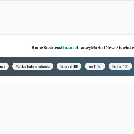
Home
Business
Finance
Luxury
Market
News
Sharia
T
orum
Majalah Fortune Indonesia
Iklanin di IDN
Yuk Pilih !
Fortune 100