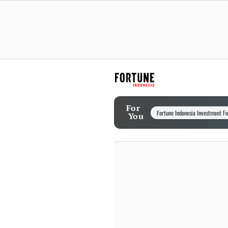
For
Fortune Indonesia Investment F
You