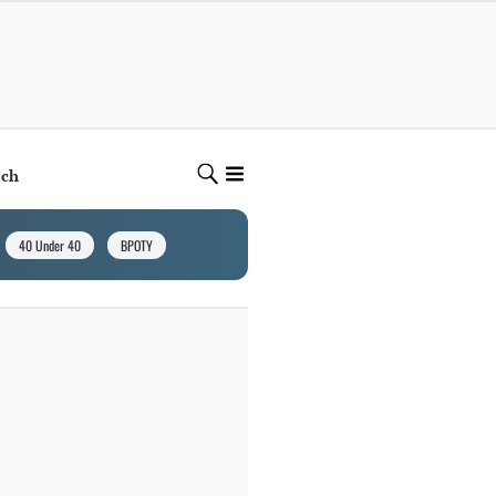
ech
40 Under 40
BPOTY