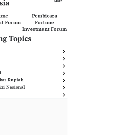
sia
More
tune
Pembicara
nt Forum
Fortune
Investment Forum
ng Topics
i
ukar Rupiah
izi Nasional