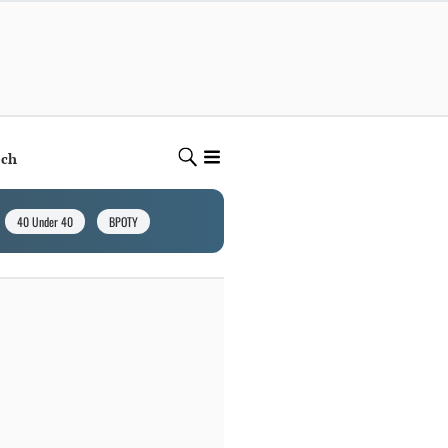
ech
40 Under 40
BPOTY