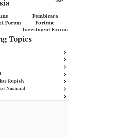
sia
More
tune
Pembicara
nt Forum
Fortune
Investment Forum
ng Topics
i
ukar Rupiah
izi Nasional