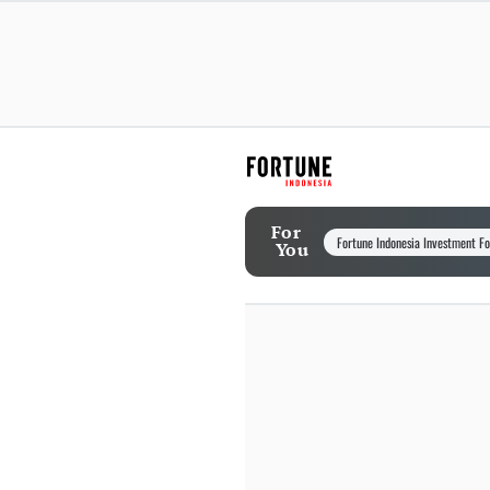
For
Fortune Indonesia Investment F
You