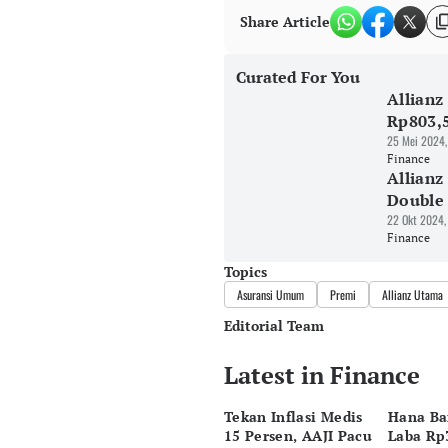
Share Article
Curated For You
Allianz
Rp803,5
25 Mei 2024,
Finance
Allian
Double 
22 Okt 2024,
Finance
Topics
Asuransi Umum
Premi
Allianz Utama
Editorial Team
Latest in Finance
Editor
Pingit Aria
Tekan Inflasi Medis
Hana Ba
Editor
15 Persen, AAJI Pacu
Laba Rp3
Suheriadi .