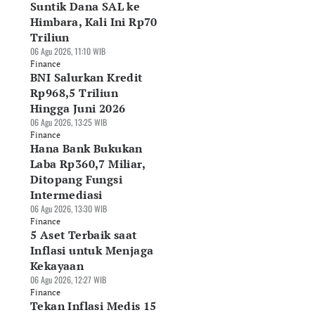
Suntik Dana SAL ke
Himbara, Kali Ini Rp70
Triliun
06 Agu 2026, 11:10 WIB
Finance
BNI Salurkan Kredit
Rp968,5 Triliun
Hingga Juni 2026
06 Agu 2026, 13:25 WIB
Finance
Hana Bank Bukukan
Laba Rp360,7 Miliar,
Ditopang Fungsi
Intermediasi
06 Agu 2026, 13:30 WIB
Finance
5 Aset Terbaik saat
Inflasi untuk Menjaga
Kekayaan
06 Agu 2026, 12:27 WIB
rbaya Kembali
Pinjaman Berbasis
Tabungan Melema
Finance
Tekan Inflasi Medis 15
ntik Dana SAL ke
Dokumen Dinilai
Masyarakat Berali