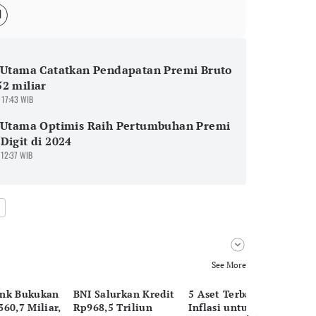
 Utama Catatkan Pendapatan Premi Bruto
2 miliar
 17:43 WIB
z Utama Optimis Raih Pertumbuhan Premi
Digit di 2024
 12:37 WIB
See More
nk Bukukan
BNI Salurkan Kredit
5 Aset Terbaik saat
Pu
60,7 Miliar,
Rp968,5 Triliun
Inflasi untuk
Su