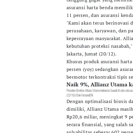
asuransi harta benda memiliki
11 persen, dan asuransi kend
"Kami akan terus berinovasi 
perusahaan, karyawan, dan p
kepercayaan masyarakat. All
kebutuhan proteksi nasabah,"
Jakarta, Jumat (20/12).
Khusus produk asuransi harta
persen (yoy) sedangkan asura
bermotor terkontraksi tipis s
Naik 9%, Allianz Utama k
Presiden Direktur Allianz Utama Indonesia Sunadi di sela-sela 
(22/10)/Dok FortuneIDN
Dengan optimalisasi bisnis da
dimiliki, Allianz Utama masi
Rp20,6 miliar, meningkat 9 pe
secara finansial, yang salah s
solvabilitas sebesar 602 pers