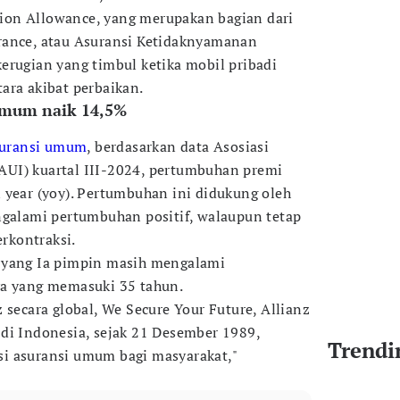
on Allowance, yang merupakan bagian dari
rance, atau Asuransi Ketidaknyamanan
erugian yang timbul ketika mobil pribadi
ara akibat perbaikan.
 umum naik 14,5%
uransi umum
, berdasarkan data Asosiasi
UI) kuartal III-2024, pertumbuhan premi
 year (yoy). Pertumbuhan ini didukung oleh
ngalami pertumbuhan positif, walaupun tetap
erkontraksi.
 yang Ia pimpin masih mengalami
ya yang memasuki 35 tahun.
 secara global, We Secure Your Future, Allianz
di Indonesia, sejak 21 Desember 1989,
Trendi
i asuransi umum bagi masyarakat,"