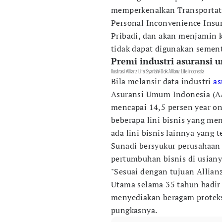
memperkenalkan Transportati
Personal Inconvenience Insu
Pribadi, dan akan menjamin k
tidak dapat digunakan sement
Premi industri asuransi
Ilustrasi Allianz Life Syariah/Dok Allianz Life Indonesia
Bila melansir data industri
as
Asuransi Umum Indonesia (AA
mencapai 14,5 persen year on
beberapa lini bisnis yang me
ada lini bisnis lainnya yang t
Sunadi bersyukur perusahaan
pertumbuhan bisnis di usian
"Sesuai dengan tujuan Allianz
Utama selama 35 tahun hadir 
menyediakan beragam proteks
pungkasnya.