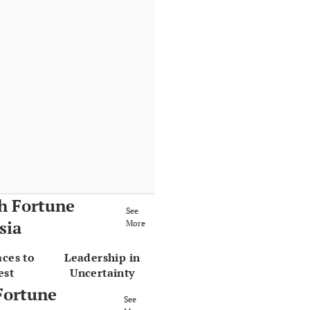
h Fortune
See
sia
More
aces to
Leadership in
est
Uncertainty
Fortune
See