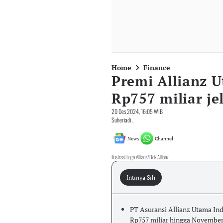
Home
Finance
Premi Allianz 
Rp757 miliar je
20 Des 2024, 16:05 WIB
Suheriadi .
News
Channel
Ilustrasi Logo Allianz/Dok Allianz
Intinya Sih
PT Asuransi Allianz Utama I
Rp757 miliar hingga November