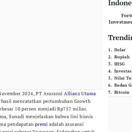
Indone
For
Investme
Trendi
1
.
Dolar
2
.
Rupiah
3
.
IHSG
4
.
Investas
5
.
Nilai T
6
.
Badan G
7
.
Bitcoin
 November 2024, PT Asuransi
Allianz Utama
erhasil mencatatkan pertumbuhan Growth
besar 10 persen menjadi Rp757 miliar.
ama, Sunadi menjelaskan bahwa lini bisnis
tama pendapatan
premi
adalah asuransi
 porsi sebesar 36 persen. Sedangkan untuk