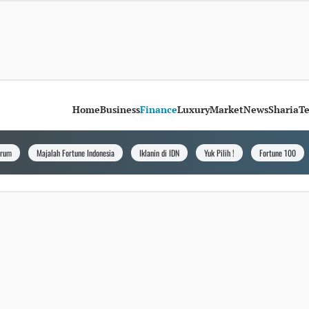
Home
Business
Finance
Luxury
Market
News
Sharia
T
orum
Majalah Fortune Indonesia
Iklanin di IDN
Yuk Pilih !
Fortune 100