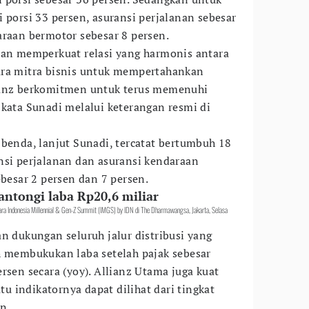
 porsi 33 persen, asuransi perjalanan sebesar
araan bermotor sebesar 8 persen.
dan memperkuat relasi yang harmonis antara
ara mitra bisnis untuk mempertahankan
ianz berkomitmen untuk terus memenuhi
 kata Sunadi melalui keterangan resmi di
 benda, lanjut Sunadi, tercatat bertumbuh 18
nsi perjalanan dan asuransi kendaraan
ebesar 2 persen dan 7 persen.
antongi laba Rp20,6 miliar
acara Indonesia Millennial & Gen-Z Summit (IMGS) by IDN di The Dharmawangsa, Jakarta, Selasa
n dukungan seluruh jalur distribusi yang
h membukukan laba setelah pajak sebesar
rsen secara (yoy). Allianz Utama juga kuat
atu indikatornya dapat dilihat dari tingkat
en.