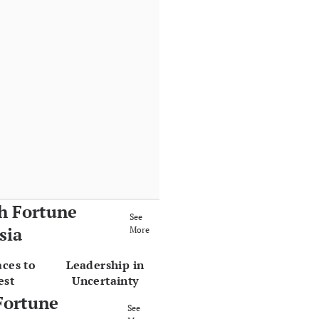
h Fortune
See
sia
More
aces to
Leadership in
est
Uncertainty
Fortune
See