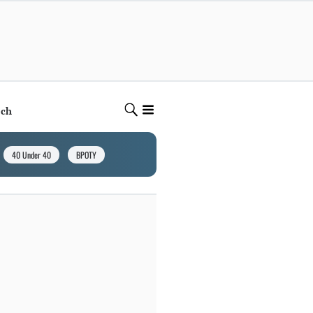
ech
40 Under 40
BPOTY