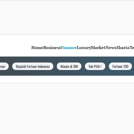
Home
Business
Finance
Luxury
Market
News
Sharia
T
orum
Majalah Fortune Indonesia
Iklanin di IDN
Yuk Pilih !
Fortune 100