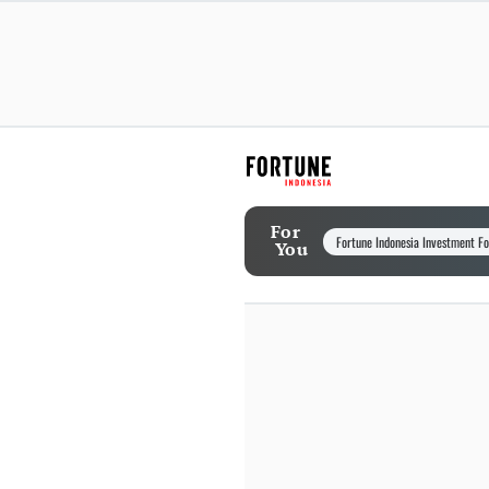
For
Fortune Indonesia Investment F
You