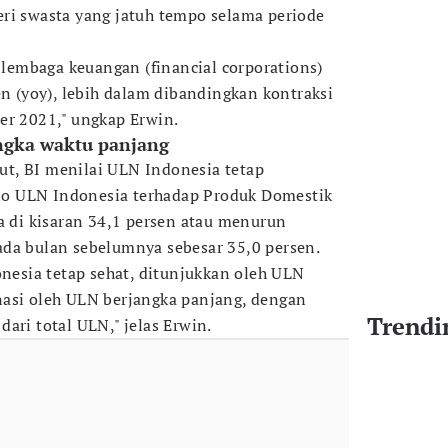
ri swasta yang jatuh tempo selama periode
embaga keuangan (financial corporations)
en (yoy), lebih dalam dibandingkan kontraksi
er 2021," ungkap Erwin.
ngka waktu panjang
t, BI menilai ULN Indonesia tetap
asio ULN Indonesia terhadap Produk Domestik
ga di kisaran 34,1 persen atau menurun
ada bulan sebelumnya sebesar 35,0 persen.
onesia tetap sehat, ditunjukkan oleh ULN
nasi oleh ULN berjangka panjang, dengan
Trendi
ari total ULN," jelas Erwin.