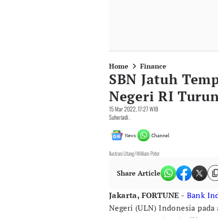
Home
Finance
SBN Jatuh Temp
Negeri RI Turun
15 Mar 2022, 17:27 WIB
Suheriadi .
News
Channel
Ilustrasi Utang/William Poter
Share Article
Jakarta, FORTUNE -
Bank In
Negeri (ULN) Indonesia pada 