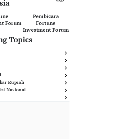
sia
More
tune
Pembicara
nt Forum
Fortune
Investment Forum
ng Topics
i
ukar Rupiah
izi Nasional