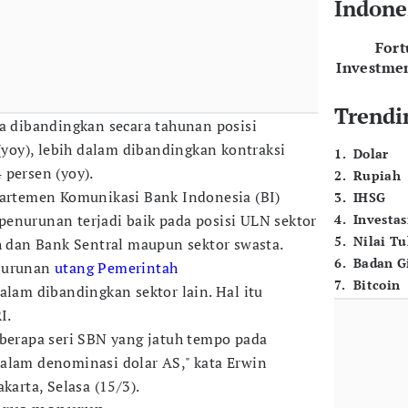
Indone
For
Investme
Trendi
la dibandingkan secara tahunan posisi
(yoy), lebih dalam dibandingkan kontraksi
1
.
Dolar
 persen (yoy).
2
.
Rupiah
partemen Komunikasi Bank Indonesia (BI)
3
.
IHSG
enurunan terjadi baik pada posisi ULN sektor
4
.
Investas
5
.
Nilai T
ah dan Bank Sentral maupun sektor swasta.
6
.
Badan G
enurunan
utang Pemerintah
7
.
Bitcoin
alam dibandingkan sektor lain. Hal itu
I.
eberapa seri SBN yang jatuh tempo pada
alam denominasi dolar AS," kata Erwin
akarta, Selasa (15/3).