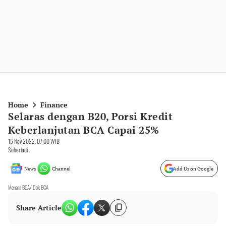
Home
Finance
Selaras dengan B20, Porsi Kredit
Keberlanjutan BCA Capai 25%
15 Nov 2022, 07:00 WIB
Suheriadi .
News
Channel
Add Us on Google
Menara BCA/ Dok BCA
Share Article