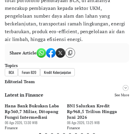
total portofolio pembiayaan BCA, di antaranya
mencakup pembiayaan kepada sektor UKM,
pengelolaan sumber daya alam dan lahan yang
berkelanjutan, transportasi ramah lingkungan, energi
terbarukan, produk eco-efficient, pengelolaan air dan
air limbah, hingga efisiensi energi.
Share Article
Topics
BCA
Forum B20
Kredit Keberjanjutan
Editorial Team
Latest in Finance
Editor
See More
Pingit Aria
Hana Bank Bukukan Laba
BNI Salurkan Kredit
5 
Editor
Rp360,7 Miliar, Ditopang
Rp968,5 Triliun Hingga
u
Suheriadi .
Fungsi Intermediasi
Juni 2026
06 
06 Agu 2026, 13:30 WIB
06 Agu 2026, 13:25 WIB
Fi
Finance
Finance