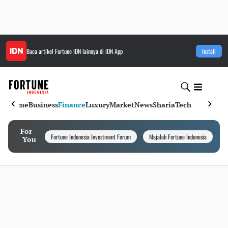
Baca artikel
Fortune IDN
lainnya di IDN App
Install
Home
Business
Finance
Luxury
Market
News
Sharia
Tech
For
Fortune Indonesia Investment Forum
Majalah Fortune Indonesia
I
You