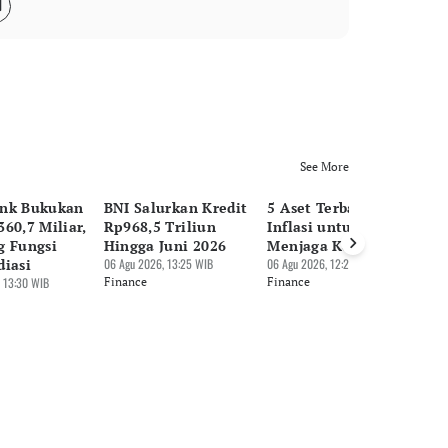
See More
nk Bukukan
BNI Salurkan Kredit
5 Aset Terbaik saat
Pu
60,7 Miliar,
Rp968,5 Triliun
Inflasi untuk
Su
g Fungsi
Hingga Juni 2026
Menjaga Kekayaan
Hi
diasi
06 Agu 2026, 13:25 WIB
06 Agu 2026, 12:27 WIB
Rp
 13:30 WIB
Finance
Finance
06 
Fi