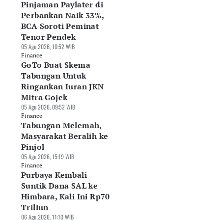
Pinjaman Paylater di
Perbankan Naik 33%,
BCA Soroti Peminat
Tenor Pendek
05 Agu 2026, 10:52 WIB
Finance
GoTo Buat Skema
Tabungan Untuk
Ringankan Iuran JKN
Mitra Gojek
rbaya Kembali
Pinjaman Berbasis
Tabungan Melema
05 Agu 2026, 09:52 WIB
ntik Dana SAL ke
Dokumen Dinilai
Masyarakat Berali
Finance
mbara, Kali Ini
Beri Kepastian
ke Pinjol
Tabungan Melemah,
70 Triliun
Hukum Pergadaian
05 Agu 2026, 15:19 WIB
Masyarakat Beralih ke
Agu 2026, 11:10 WIB
05 Agu 2026, 15:52 WIB
Finance
Pinjol
nance
Finance
05 Agu 2026, 15:19 WIB
Finance
Purbaya Kembali
Suntik Dana SAL ke
Himbara, Kali Ini Rp70
Triliun
06 Agu 2026, 11:10 WIB