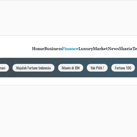
Home
Business
Finance
Luxury
Market
News
Sharia
T
orum
Majalah Fortune Indonesia
Iklanin di IDN
Yuk Pilih !
Fortune 100