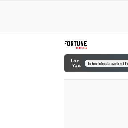
For
Fortune Indonesia Investment F
You