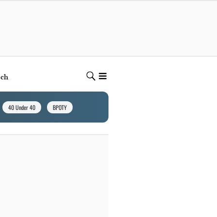
ech
40 Under 40
BPOTY