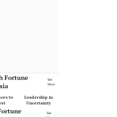
h Fortune
See
sia
More
aces to
Leadership in
est
Uncertainty
Fortune
See