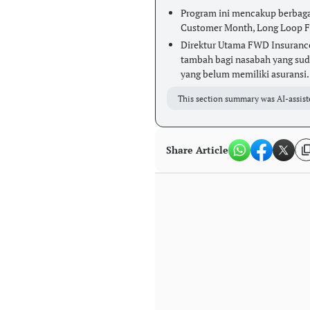
Program ini mencakup berbagai 
Customer Month, Long Loop F
Direktur Utama FWD Insurance
tambah bagi nasabah yang sud
yang belum memiliki asuransi.
This section summary was AI-assist
Share Article