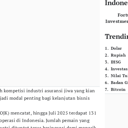
Indone
For
Investme
Trendi
1
.
Dolar
2
.
Rupiah
3
.
IHSG
4
.
Investas
5
.
Nilai T
6
.
Badan G
7
.
Bitcoin
h kompetisi industri asuransi jiwa yang kian
adi modal penting bagi kelanjutan bisnis
OJK) mencatat, hingga Juli 2025 terdapat 131
operasi di Indonesia. Jumlah pemain yang
ustri dituntut terus berinovasi demi menarik