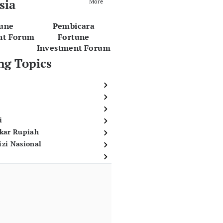
sia
More
tune
Pembicara
nt Forum
Fortune
Investment Forum
ng Topics
i
ukar Rupiah
izi Nasional