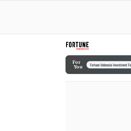
For
Fortune Indonesia Investment F
You