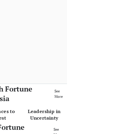
h Fortune
See
sia
More
aces to
Leadership in
est
Uncertainty
Fortune
See