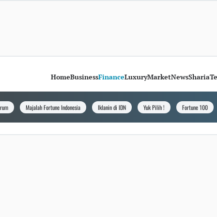
Home
Business
Finance
Luxury
Market
News
Sharia
T
orum
Majalah Fortune Indonesia
Iklanin di IDN
Yuk Pilih !
Fortune 100