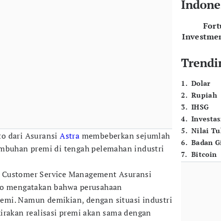
Indone
For
Investme
Trendi
1
.
Dolar
2
.
Rupiah
3
.
IHSG
4
.
Investas
5
.
Nilai T
o dari Asuransi
Astra
membeberkan sejumlah
6
.
Badan G
umbuhan premi di tengah pelemahan industri
7
.
Bitcoin
 Customer Service Management Asuransi
to mengatakan bahwa perusahaan
mi. Namun demikian, dengan situasi industri
irakan realisasi premi akan sama dengan