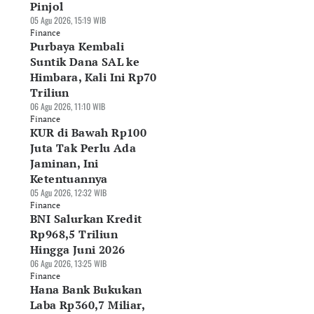
Pinjol
05 Agu 2026, 15:19 WIB
Finance
Purbaya Kembali
Suntik Dana SAL ke
Himbara, Kali Ini Rp70
Triliun
06 Agu 2026, 11:10 WIB
rbaya Kembali
Pinjaman Berbasis
Tabungan Melema
Finance
ntik Dana SAL ke
Dokumen Dinilai
Masyarakat Berali
KUR di Bawah Rp100
mbara, Kali Ini
Beri Kepastian
ke Pinjol
Juta Tak Perlu Ada
70 Triliun
Hukum Pergadaian
05 Agu 2026, 15:19 WIB
Jaminan, Ini
Agu 2026, 11:10 WIB
05 Agu 2026, 15:52 WIB
Finance
Ketentuannya
nance
Finance
05 Agu 2026, 12:32 WIB
Finance
BNI Salurkan Kredit
Rp968,5 Triliun
Hingga Juni 2026
06 Agu 2026, 13:25 WIB
Finance
Hana Bank Bukukan
Laba Rp360,7 Miliar,