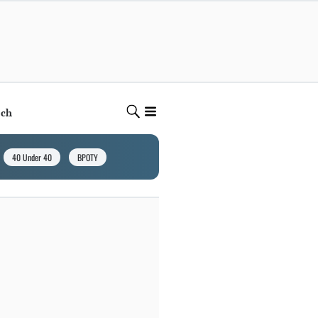
ech
40 Under 40
BPOTY