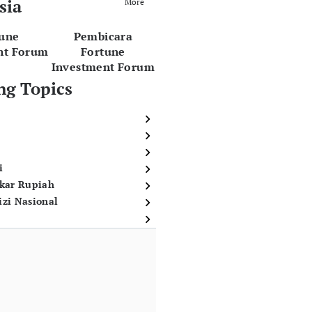
sia
More
tune
Pembicara
nt Forum
Fortune
Investment Forum
ng Topics
i
ukar Rupiah
izi Nasional