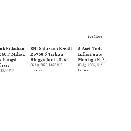
See More
nk Bukukan
BNI Salurkan Kredit
5 Aset Terbaik saat
Pu
60,7 Miliar,
Rp968,5 Triliun
Inflasi untuk
Su
g Fungsi
Hingga Juni 2026
Menjaga Kekayaan
Hi
diasi
06 Agu 2026, 13:25 WIB
06 Agu 2026, 12:27 WIB
Rp
 13:30 WIB
Finance
Finance
06 
Fi