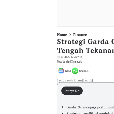
Home
Finance
Strategi Garda 
Tengah Tekanan
30 Jul 2025, 12:26 WIB
Nova Betriani Sinambela
News
Channel
Garda Oto berusia 30 tahun (Garda Oto)
Intinya Sih
Garda Oto menjaga pertumbuha
Strategi diversifikasi produk