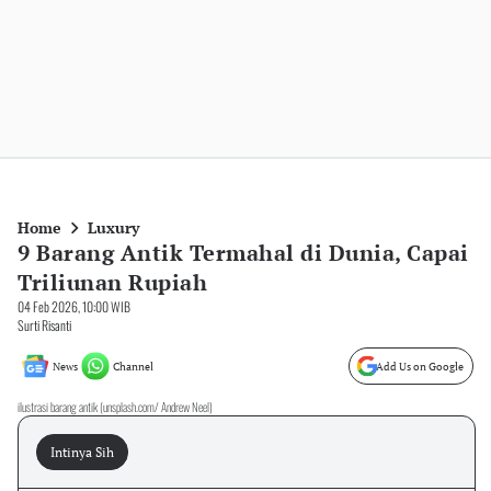
Home
Luxury
9 Barang Antik Termahal di Dunia, Capai
Triliunan Rupiah
04 Feb 2026, 10:00 WIB
Surti Risanti
News
Channel
Add Us on Google
ilustrasi barang antik (unsplash.com/ Andrew Neel)
Intinya Sih