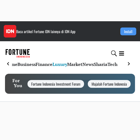
Baca artikel
Fortune IDN
lainnya di IDN App
Install
Home
Business
Finance
Luxury
Market
News
Sharia
Tech
For
Fortune Indonesia Investment Forum
Majalah Fortune Indonesia
I
You