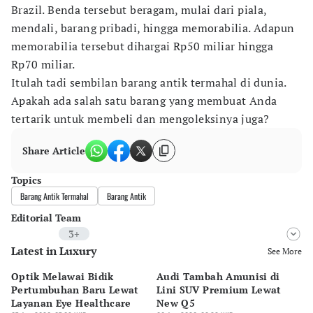
Brazil. Benda tersebut beragam, mulai dari piala,
mendali, barang pribadi, hingga memorabilia. Adapun
memorabilia tersebut dihargai Rp50 miliar hingga
Rp70 miliar.
Itulah tadi sembilan barang antik termahal di dunia.
Apakah ada salah satu barang yang membuat Anda
tertarik untuk membeli dan mengoleksinya juga?
Share Article
Topics
Barang Antik Termahal
Barang Antik
Editorial Team
3+
Latest in Luxury
Editor
See More
Riyo
Optik Melawai Bidik
Audi Tambah Amunisi di
M
Editor
Pertumbuhan Baru Lewat
Lini SUV Premium Lewat
Pa
Surti Risanti
Layanan Eye Healthcare
New Q5
Pi