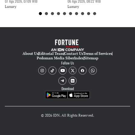
07 Agu 2026, 07:09 WIB
06 Agu 2026, 08:22 WIB
30 
Editor
Luxury
Luxury
Lu
Nadia Agatha Pramesthi
Editor
Tubagus Imam Satrio
About Us
Editorial Team
Contact Us
Terms of Services
Pedoman Media Siber
Index
Sitemap
Follow Us
Download
© 2026 IDN. All Rights Reserved.