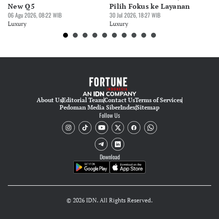
New Q5
Pilih Fokus ke Layanan
GI
06 Agu 2026, 08:22 WIB
30 Jul 2026, 18:27 WIB
M
30 
Luxury
Luxury
Lu
About Us
Editorial Team
Contact Us
Terms of Services
Pedoman Media Siber
Index
Sitemap
Follow Us
Download
© 2026 IDN. All Rights Reserved.