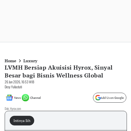
Home
Luxury
LVMH Bersiap Akuisisi Hyrox, Sinyal
Besar bagi Bisnis Wellness Global
26 Jun 2026, 16:53 WIB
Desy Yuliastuti
News
Channel
Add Us on Google
Dok. Hyrox.com
Intinya Sih