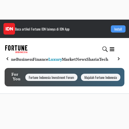
Baca artikel
Fortune IDN
lainnya di IDN App
Install
Home
Business
Finance
Luxury
Market
News
Sharia
Tech
For
Fortune Indonesia Investment Forum
Majalah Fortune Indonesia
I
You