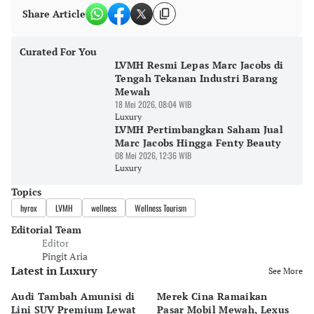
Share Article
Curated For You
LVMH Resmi Lepas Marc Jacobs di
Tengah Tekanan Industri Barang
Mewah
18 Mei 2026, 08:04 WIB
Luxury
LVMH Pertimbangkan Saham Jual
Marc Jacobs Hingga Fenty Beauty
08 Mei 2026, 12:36 WIB
Luxury
Topics
hyrox
LVMH
wellness
Wellness Tourism
Editorial Team
Editor
Pingit Aria
Latest in Luxury
See More
Audi Tambah Amunisi di
Merek Cina Ramaikan
Mo
Lini SUV Premium Lewat
Pasar Mobil Mewah, Lexus
B