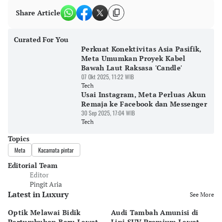
Share Article
Curated For You
Perkuat Konektivitas Asia Pasifik,
Meta Umumkan Proyek Kabel
Bawah Laut Raksasa 'Candle'
07 Okt 2025, 11:22 WIB
Tech
Usai Instagram, Meta Perluas Akun
Remaja ke Facebook dan Messenger
30 Sep 2025, 17:04 WIB
Tech
Topics
Meta
Kacamata pintar
Editorial Team
Editor
Pingit Aria
Latest in Luxury
See More
Optik Melawai Bidik
Audi Tambah Amunisi di
M
Pertumbuhan Baru Lewat
Lini SUV Premium Lewat
Pa