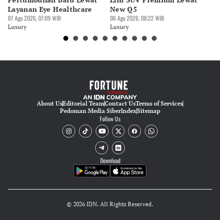
Layanan Eye Healthcare
New Q5
Pi
07 Agu 2026, 07:09 WIB
06 Agu 2026, 08:22 WIB
30 
Luxury
Luxury
Lu
About Us
Editorial Team
Contact Us
Terms of Services
Pedoman Media Siber
Index
Sitemap
Follow Us
Download
© 2026 IDN. All Rights Reserved.