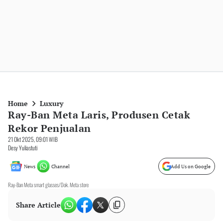
Home
Luxury
Ray-Ban Meta Laris, Produsen Cetak
Rekor Penjualan
21 Okt 2025, 09:01 WIB
Desy Yuliastuti
News
Channel
Add Us on Google
Ray-Ban Meta smart glasses/Dok. Meta store
Share Article