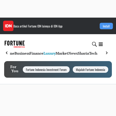
Baca artikel
Fortune IDN
lainnya di IDN App
Install
Home
Business
Finance
Luxury
Market
News
Sharia
Tech
For
Fortune Indonesia Investment Forum
Majalah Fortune Indonesia
I
You