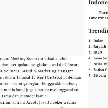
Indone
For
Investme
Trendi
1
.
Dolar
2
.
Rupiah
3
.
IHSG
injani Meeting Room ini dihadiri oleh
4
.
Investas
5
.
Nilai T
dan merupakan rangkaian awal dari Ascott
6
.
Badan G
ssa Velindra, Brand & Marketing Manager
7
.
Bitcoin
ini dirilis tanggal 15 April bertepatan dengan
 terus kami gaungkan hingga akhir tahun,
gan media kami juga akan menyelenggarakan
an tamu dan
member
kami”.
fum kali ini Ascott Jakarta bekerja sama