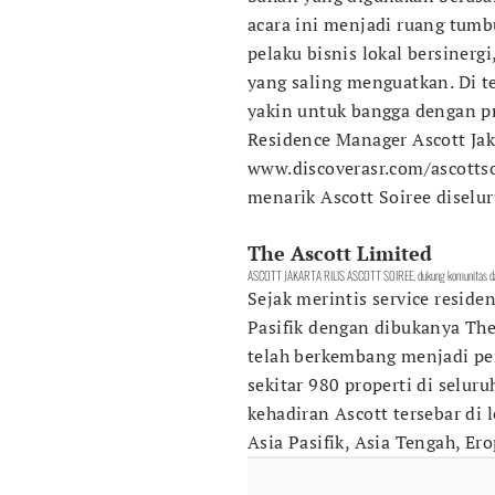
acara ini menjadi ruang tumb
pelaku bisnis lokal bersinerg
yang saling menguatkan. Di 
yakin untuk bangga dengan pr
Residence Manager Ascott Jak
www.discoverasr.com/ascottso
menarik Ascott Soiree diselur
The Ascott Limited
ASCOTT JAKARTA RILIS ASCOTT SOIREE, dukung komunitas dan 
Sejak merintis service reside
Pasifik dengan dibukanya The
telah berkembang menjadi pe
sekitar 980 properti di seluru
kehadiran Ascott tersebar di l
Asia Pasifik, Asia Tengah, Er