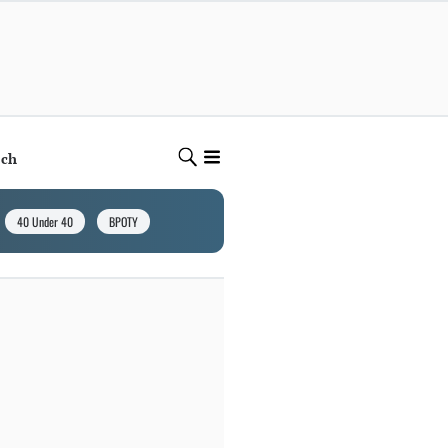
ech
40 Under 40
BPOTY