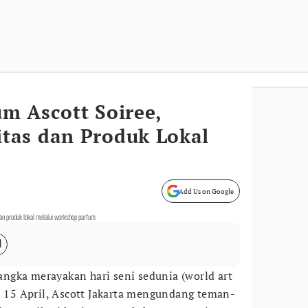
m Ascott Soiree,
tas dan Produk Lokal
Add Us on Google
produk lokal melalui workshop parfum
ngka merayakan hari seni sedunia (world art
al 15 April, Ascott Jakarta mengundang teman-