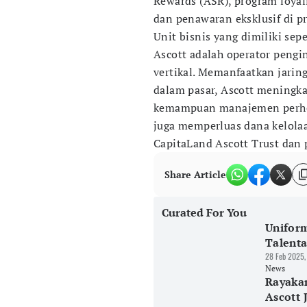
Rewards (ASR), program loyal
dan penawaran eksklusif di pr
Unit bisnis yang dimiliki se
Ascott adalah operator pengi
vertikal. Memanfaatkan jaring
dalam pasar, Ascott meningka
kemampuan manajemen perhot
juga memperluas dana kelol
CapitaLand Ascott Trust dan p
Share Article
Curated For You
Uniform
Talent
28 Feb 2025,
News
Rayaka
Ascott 