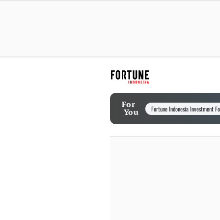
For
Fortune Indonesia Investment F
You