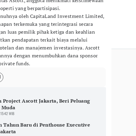
itas Ascott, anggota menikmati keistimewaan
operti yang berpartisipasi.
penuhnya oleh CapitaLand Investment Limited,
napan terkemuka yang terintegrasi secara
an luas pemilik pihak ketiga dan keahlian
tkan pendapatan terkait biaya melalui
elan dan manajemen investasinya. Ascott
aannya dengan menumbuhkan dana sponsor
rivate funds.
 Project Ascott Jakarta, Beri Peluang
a Muda
 15:42 WIB
n Tahun Baru di Penthouse Executive
Jakarta