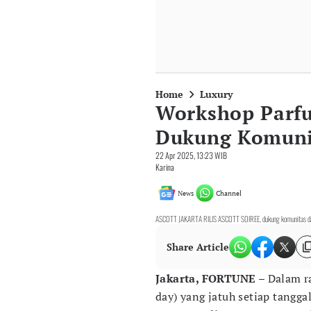
Home
Luxury
Workshop Parfu
Dukung Komuni
22 Apr 2025, 13:23 WIB
Karina
News
Channel
ASCOTT JAKARTA RILIS ASCOTT SOIREE, dukung komunitas dan 
Share Article
Jakarta, FORTUNE
– Dalam ra
day) yang jatuh setiap tangg