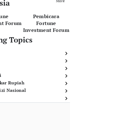
sia
More
tune
Pembicara
nt Forum
Fortune
Investment Forum
ng Topics
i
ukar Rupiah
izi Nasional