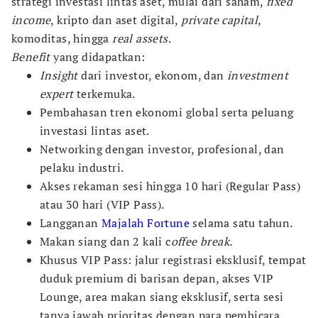
strategi investasi lintas aset, mulai dari saham,
fixed
income
, kripto dan aset digital,
private capital,
komoditas, hingga
real assets
.
Benefit
yang didapatkan:
Insight
dari investor, ekonom, dan
investment
expert
terkemuka.
Pembahasan tren ekonomi global serta peluang
investasi lintas aset.
Networking dengan investor, profesional, dan
pelaku industri.
Akses rekaman sesi hingga 10 hari (Regular Pass)
atau 30 hari (VIP Pass).
Langganan
Majalah Fortune
selama satu tahun.
Makan siang dan 2 kali c
offee break.
Khusus VIP Pass: jalur registrasi eksklusif, tempat
duduk premium di barisan depan, akses VIP
Lounge, area makan siang eksklusif, serta sesi
tanya jawab prioritas dengan para pembicara.