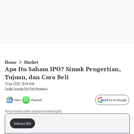
Home
Market
Apa Itu Saham IPO? Simak Pengertian,
Tujuan, dan Cara Beli
13 Jun 2026, 19:44 WIB
Cesilia Sasanda Eka Putri Noveliana
News
Channel
Add Us on Google
Ilustrasi investasi saham (unsplash.com/Anne Nygård)
Intinya Sih