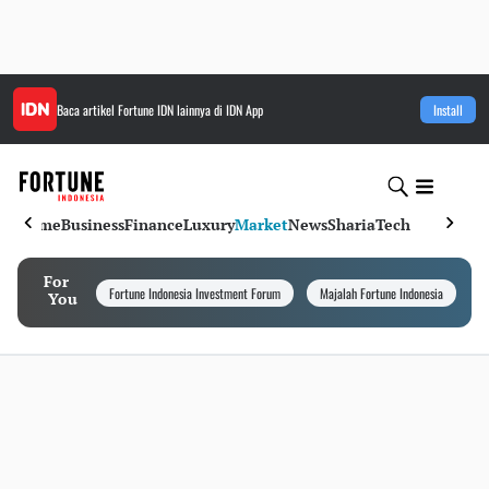
Baca artikel
Fortune IDN
lainnya di IDN App
Install
Home
Business
Finance
Luxury
Market
News
Sharia
Tech
For
Fortune Indonesia Investment Forum
Majalah Fortune Indonesia
I
You