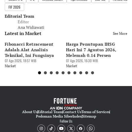
FIF 2026
Editorial Team
Editor
Ana Widiawati
Latest in Market
See More
Fibonacci Retracement
Harga Penutupan IHSG
Da
Adalah Alat Analisis
Hari Ini 7 Agustus 2026,
B
Teknikal, Ini Fungsinya
Melemah 0.14 Persen
Pe
07 Agu 2026, 18:57 WIB
07 Agu 2026, 16:30 WIB
M
07 
Market
Market
Ma
About Us
Editorial Team
Contact Us
Terms of Services
Pedoman Media Siber
Index
Sitemap
Follow Us