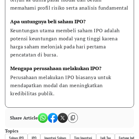
memahami profil risiko serta analisis fundamental
Apa untungnya beli saham IPO?
Keuntungan utama membeli saham IPO adalah 
potensi keuntungan modal yang tinggi karena 
harga saham melonjak pada hari pertama 
pencatatan di bursa.
Mengapa perusahaan melakukan IPO?
Perusahaan melakukan IPO biasanya untuk 
mendapatkan modal dan meningkatkan 
kredibilitas publik.
Share Article
Topics
Saham IPO
IPO
Investasi Saham
Tips Investasi
Jadi Tau
Fortune Indon