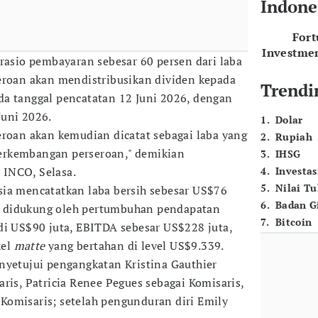
Indone
For
Investme
 rasio pembayaran sebesar 60 persen dari laba
eroan akan mendistribusikan dividen kepada
Trendi
a tanggal pencatatan 12 Juni 2026, dengan
Juni 2026.
1
.
Dolar
eroan akan kemudian dicatat sebagai laba yang
2
.
Rupiah
erkembangan perseroan," demikian
3
.
IHSG
INCO, Selasa.
4
.
Investas
5
.
Nilai T
sia mencatatkan laba bersih sebesar US$76
6
.
Badan G
Itu didukung oleh pertumbuhan pendapatan
7
.
Bitcoin
di US$90 juta, EBITDA sebesar US$228 juta,
kel
matte
yang bertahan di level US$9.339.
nyetujui pengangkatan Kristina Gauthier
ris, Patricia Renee Pegues sebagai Komisaris,
Komisaris; setelah pengunduran diri Emily