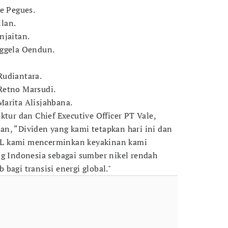
ee Pegues.
lan.
njaitan.
nggela Oendun.
Rudiantara.
Retno Marsudi.
arita Alisjahbana.
ktur dan Chief Executive Officer PT Vale,
n, “Dividen yang kami tetapkan hari ini dan
L kami mencerminkan keyakinan kami
ng Indonesia sebagai sumber nikel rendah
bagi transisi energi global."