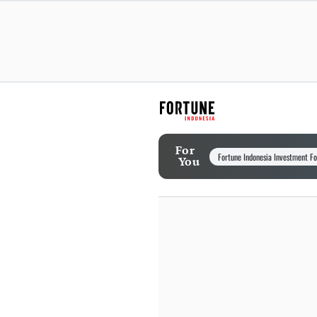
For
Fortune Indonesia Investment F
You