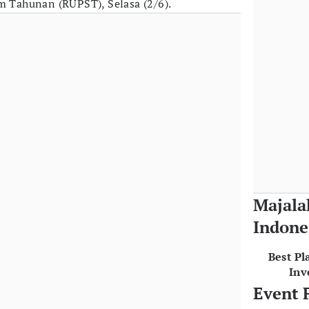
Tahunan (RUPST), Selasa (2/6).
Majala
Indone
Best Pl
Inv
Event 