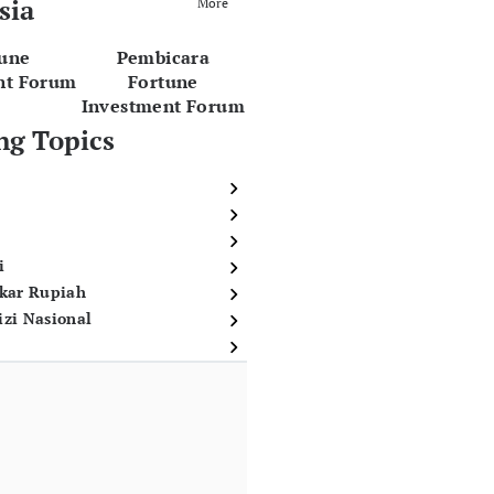
sia
More
tune
Pembicara
nt Forum
Fortune
Investment Forum
ng Topics
i
ukar Rupiah
izi Nasional