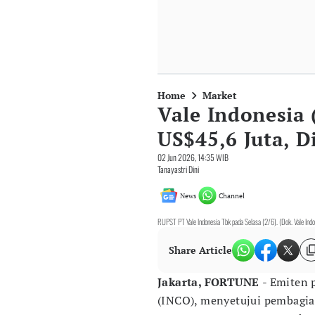
Home
Market
Vale Indonesia 
US$45,6 Juta, D
02 Jun 2026, 14:35 WIB
Tanayastri Dini
News
Channel
RUPST PT Vale Indonesia Tbk pada Selasa (2/6). (Dok. Vale Ind
Share Article
Jakarta, FORTUNE
- Emiten 
(INCO), menyetujui pembagi