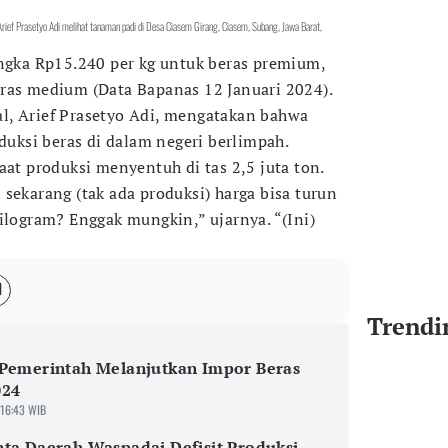
Arief Prasetyo Adi melihat tanaman padi di Desa Ciasem Girang, Ciasem, Subang, Jawa Barat,
angka Rp15.240 per kg untuk beras premium,
ras medium (Data Bapanas 12 Januari 2024).
l, Arief Prasetyo Adi, mengatakan bahwa
oduksi beras di dalam negeri berlimpah.
aat produksi menyentuh di tas 2,5 juta ton.
sekarang (tak ada produksi) harga bisa turun
ilogram? Enggak mungkin,” ujarnya. “(Ini)
Trendi
 Pemerintah Melanjutkan Impor Beras
024
 16:43 WIB
ta Daerah Waspadai Defisit Produksi