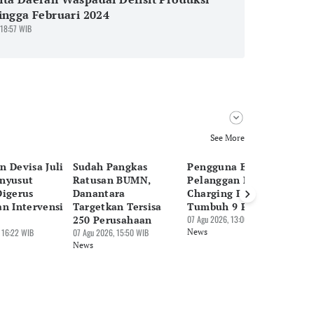
ingga Februari 2024
 18:57 WIB
See More
n Devisa Juli
Sudah Pangkas
Pengguna EV Naik,
Pa
nyusut
Ratusan BUMN,
Pelanggan Home
Be
Digerus
Danantara
Charging PLN
Tr
an Intervensi
Targetkan Tersisa
Tumbuh 9 Persen
Mi
250 Perusahaan
07 Agu 2026, 13:06 WIB
07 
 16:22 WIB
07 Agu 2026, 15:50 WIB
News
Ne
News