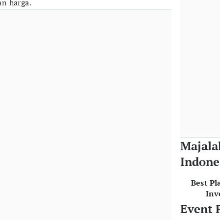
n harga.
Majala
Indone
Best Pl
Inv
Event 