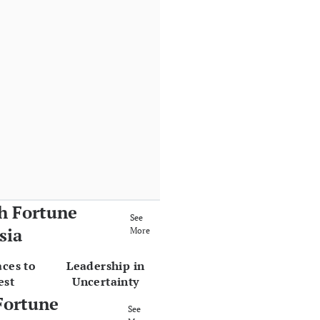
h Fortune
See
sia
More
aces to
Leadership in
est
Uncertainty
Fortune
See