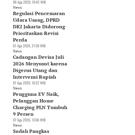
06 Agu 2026, 16:42 WIB
News
Regulasi Pencemaran
Udara Usang, DPRD
DKI Jakarta Didorong
Prioritaskan Revisi
Perda
07 Agu 2026, 21:38 WIB
News
Cadangan Devisa Juli
2026 Menyusut karena
Digerus Utang dan
sar Alas Kaki RI
DJP Tunda
Indef: Data Center
Intervensi Rupiah
rpotensi Rp290
Pemungutan PPh E-
Berpotensi Jadi
iliun, Industri
07 Agu 2026, 16:22 WIB
Commerce, Pajak
Motor Baru
nta Deregulasi
News
Seller Batal
Pertumbuhan
Pengguna EV Naik,
Agu 2026, 10:41 WIB
Dipotong
Ekonomi RI
ws
Pelanggan Home
07 Agu 2026, 07:58 WIB
06 Agu 2026, 19:30 WIB
News
News
Charging PLN Tumbuh
9 Persen
07 Agu 2026, 13:06 WIB
News
Sudah Pangkas