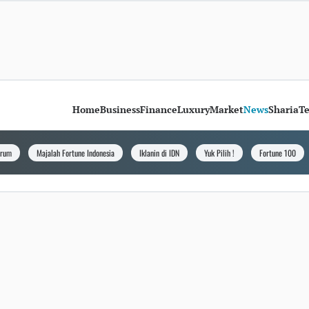
Home
Business
Finance
Luxury
Market
News
Sharia
T
orum
Majalah Fortune Indonesia
Iklanin di IDN
Yuk Pilih !
Fortune 100