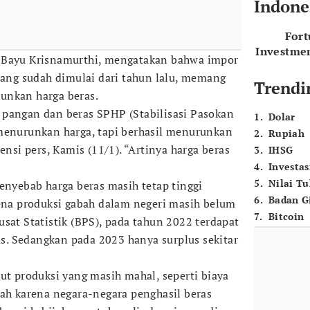
Indone
For
Investme
 Bayu Krisnamurthi, mengatakan bahwa impor
 yang sudah dimulai dari tahun lalu, memang
Trendi
unkan harga beras.
 pangan dan beras SPHP (Stabilisasi Pasokan
1
.
Dolar
menurunkan harga, tapi berhasil menurunkan
2
.
Rupiah
ensi pers, Kamis (11/1). “Artinya harga beras
3
.
IHSG
4
.
Investas
5
.
Nilai T
enyebab harga beras masih tetap tinggi
6
.
Badan G
rena produksi gabah dalam negeri masih belum
7
.
Bitcoin
sat Statistik (BPS), pada tahun 2022 terdapat
ras. Sedangkan pada 2023 hanya surplus sekitar
ut produksi yang masih mahal, seperti biaya
lah karena negara-negara penghasil beras