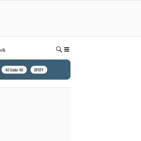
ech
40 Under 40
BPOTY