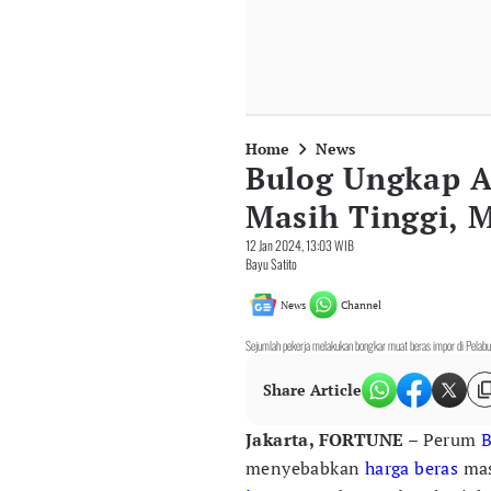
Home
News
Bulog Ungkap A
Masih Tinggi, 
12 Jan 2024, 13:03 WIB
Bayu Satito
News
Channel
Sejumlah pekerja melakukan bongkar muat beras impor di Pela
Share Article
Jakarta, FORTUNE
– Perum
B
menyebabkan
harga beras
mas