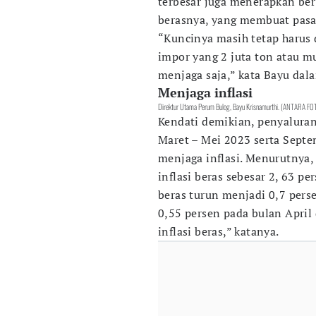
terbesar juga menerapkan ber
berasnya, yang membuat pasar
“Kuncinya masih tetap harus 
impor yang 2 juta ton atau mu
menjaga saja,” kata Bayu dal
Menjaga inflasi
Direktur Utama Perum Bulog, Bayu Krisnamurthi. (ANTARA FO
Kendati demikian, penyalura
Maret – Mei 2023 serta Septe
menjaga inflasi. Menurutnya
inflasi beras sebesar 2, 63 p
beras turun menjadi 0,7 pers
0,55 persen pada bulan April
inflasi beras,” katanya.