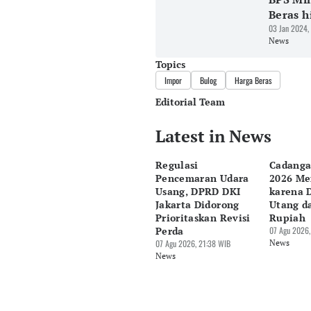
Beras h
03 Jan 2024,
News
Topics
Impor
Bulog
Harga Beras
Editorial Team
Latest in News
Editor
Bayu Satito
Regulasi
Cadanga
Editor
Pencemaran Udara
2026 Me
Ekarina .
Usang, DPRD DKI
karena 
Jakarta Didorong
Utang d
Prioritaskan Revisi
Rupiah
Perda
07 Agu 2026,
07 Agu 2026, 21:38 WIB
News
News