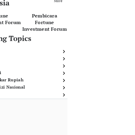
sia
More
tune
Pembicara
nt Forum
Fortune
Investment Forum
ng Topics
i
ukar Rupiah
izi Nasional