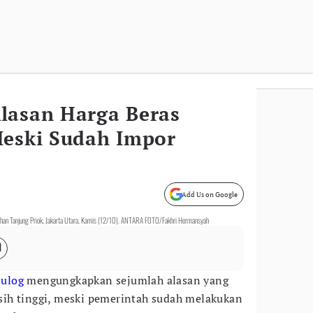
lasan Harga Beras
Meski Sudah Impor
Add Us on Google
buhan Tanjung Priok, Jakarta Utara, Kamis (12/10). ANTARA FOTO/Fakhri Hermansyah
ulog
mengungkapkan sejumlah alasan yang
ih tinggi, meski pemerintah sudah melakukan