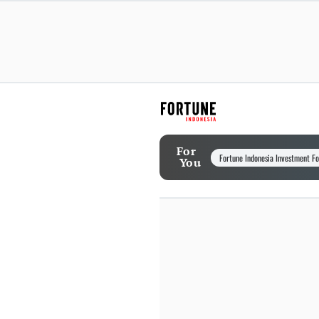
For
Fortune Indonesia Investment F
You