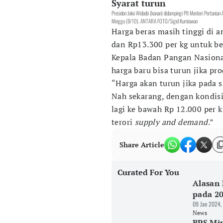
Syarat turun
Presiden Joko Widodo (kanan) didampingi Plt Menteri Pertanian 
Minggu (8/10). ANTARA FOTO/Sigid Kurniawan
Harga beras masih tinggi di 
dan Rp13.300 per kg untuk be
Kepala Badan Pangan Nasiona
harga baru bisa turun jika pr
“Harga akan turun jika pada s
Nah sekarang, dengan kondisi 
lagi ke bawah Rp 12.000 per k
terori
supply and demand
.”
Share Article
Curated For You
Alasan
pada 2
09 Jan 2024,
News
BPS Min