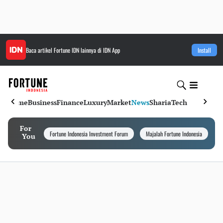
Baca artikel
Fortune IDN
lainnya di IDN App
Install
Home
Business
Finance
Luxury
Market
News
Sharia
Tech
For
Fortune Indonesia Investment Forum
Majalah Fortune Indonesia
I
You