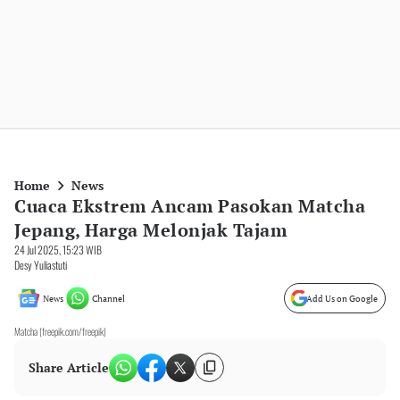
Home
News
Cuaca Ekstrem Ancam Pasokan Matcha
Jepang, Harga Melonjak Tajam
24 Jul 2025, 15:23 WIB
Desy Yuliastuti
News
Channel
Add Us on Google
Matcha (freepik.com/freepik)
Share Article