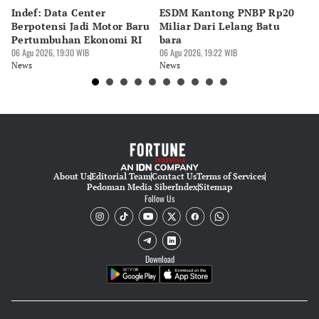
Indef: Data Center
ESDM Kantong PNBP Rp20
Ek
Berpotensi Jadi Motor Baru
Miliar Dari Lelang Batu
Tu
Pertumbuhan Ekonomi RI
bara
P
06 Agu 2026, 19:30 WIB
06 Agu 2026, 19:22 WIB
06 
News
News
Ne
About Us
Editorial Team
Contact Us
Terms of Services
Pedoman Media Siber
Index
Sitemap
Follow Us
Download