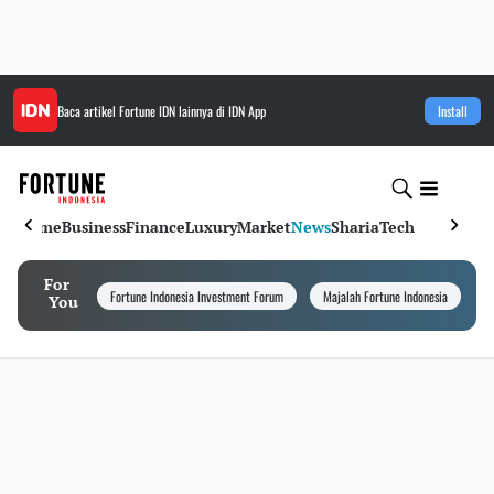
Baca artikel
Fortune IDN
lainnya di IDN App
Install
Home
Business
Finance
Luxury
Market
News
Sharia
Tech
For
Fortune Indonesia Investment Forum
Majalah Fortune Indonesia
I
You