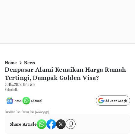
Home
News
Denpasar Alami Kenaikan Harga Rumah
Tertingi, Dampak Golden Visa?
20 Des 2023, 16:15 WIB
Suheriadi .
News
Channel
Add Us on Google
Pura Ulun Danu Bratan, Bali. (Wikivoyage)
Share Article