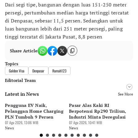
Dari segi tipe, bangunan dengan luas 151-250 meter
persegi, pertumbuhan median harga tertinggi tercatat
di Denpasar, sebesar 11,5 persen. Sedangkan untuk
luas bangunan lebih dari 251 meter persegi, paling
tinggi tercatat di Jakarta Pusat, 8,8 persen
Share Article
Topics
Golden Visa
Denpasar
Rumah123
Editorial Team
Latest in News
Editor
See More
Pingit Aria
Pengguna EV Naik,
Pasar Alas Kaki RI
D
Editor
Pelanggan Home Charging
Berpotensi Rp290 Triliun,
P
Suheriadi .
PLN Tumbuh 9 Persen
Industri Minta Deregulasi
Se
07 Agu 2026, 13:06 WIB
07 Agu 2026, 10:41 WIB
07 
News
News
Ne