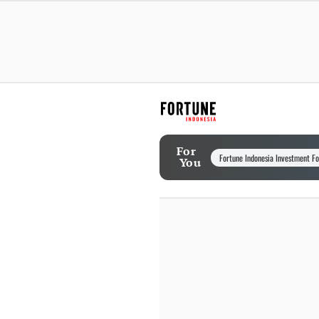
For
Fortune Indonesia Investment F
You