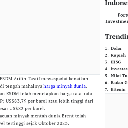
Indone
For
Investme
Trendi
1
.
Dolar
2
.
Rupiah
3
.
IHSG
4
.
Investas
5
.
Nilai T
ESDM Arifin Tasrif mewaspadai kenaikan
6
.
Badan G
 di tengah mahalnya
harga minyak dunia
.
7
.
Bitcoin
an ESDM telah menetapkan harga rata-rata
) US$83,79 per barel atau lebih tinggi dari
sar US$82 per barel.
a acuan minyak mentah dunia Brent telah
el tertinggi sejak Oktober 2023.