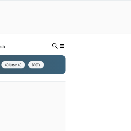
ech
40 Under 40
BPOTY