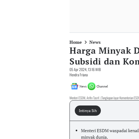
Home
News
Harga Minyak 
Subsidi dan Ko
05 Apr 2024, 13:16 WIB
Hendra Friana
News
Channel
Menteri ESDM, Arifin Tasrif. (Tangkapan layar Kementerian ES
Intinya Sih
Menteri ESDM waspadai kenaik
minyak dunia.