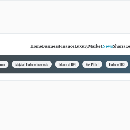
Home
Business
Finance
Luxury
Market
News
Sharia
T
orum
Majalah Fortune Indonesia
Iklanin di IDN
Yuk Pilih !
Fortune 100