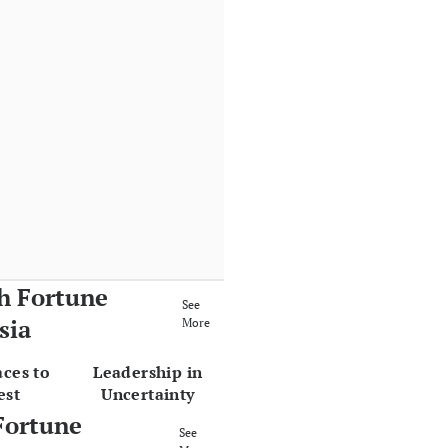
h Fortune
See
sia
More
aces to
Leadership in
est
Uncertainty
Fortune
See