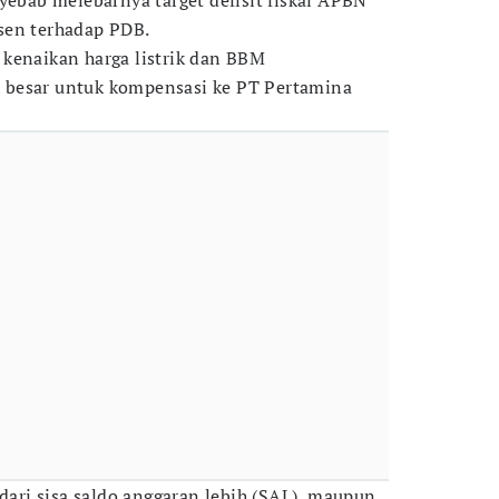
yebab melebarnya target defisit fiskal APBN
sen terhadap PDB.
kenaikan harga listrik dan BBM
 besar untuk kompensasi ke PT Pertamina
 dari sisa saldo anggaran lebih (SAL), maupun