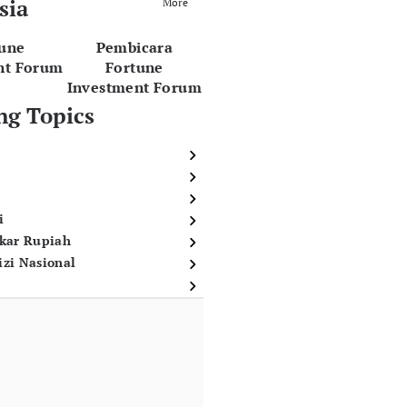
sia
More
tune
Pembicara
nt Forum
Fortune
Investment Forum
ng Topics
i
ukar Rupiah
izi Nasional