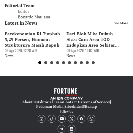
Editorial Team
Editor
Bonardo Maulana
Latest in News
See More
Perekonomian RI Tumbuh
Dari Blok M ke Dukuh
Be
5,29 Persen, Ekonom:
Atas: Cara Area TOD
Te
Strukturnya Masih Rapuh
Hidupkan Area Sekitar
Pa
06 Agu 2026, 12:28 WIB
Stasiun
06 Agu 2026, 12:02 WIB
Pr
06 
News
News
Ne
About Us
Editorial Team
Contact Us
Terms of Services
Pedoman Media Siber
Index
Sitemap
Follow Us