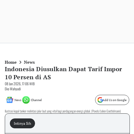
Home
News
Indonesia Diusulkan Dapat Tarif Impor
10 Persen di AS
08 Jun 2026, 17:06 WIB
Eko Wahyudi
News
Channel
Add Us on Google
Ilustrasi kapal tanker melintasi jalur laut yang vital bagi perdagangan energi global. (Pexels/Julien Goettelmann)
Intinya Sih