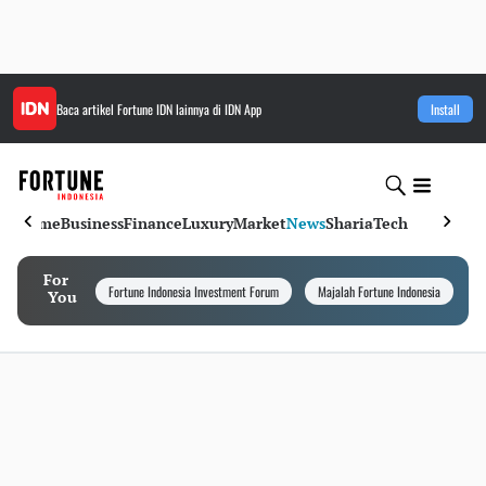
Baca artikel
Fortune IDN
lainnya di IDN App
Install
Home
Business
Finance
Luxury
Market
News
Sharia
Tech
For
Fortune Indonesia Investment Forum
Majalah Fortune Indonesia
I
You