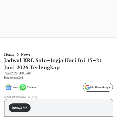
Home
News
Jadwal KRL Solo–Jogja Hari Ini 15–21
Juni 2026 Terlengkap
15 Jun 2026, 08:00 WIB
Bonaventura Sigit
News
Channel
Add Us on Google
ilustrasi KRL Commuter Line (kci.id)
Intinya Sih