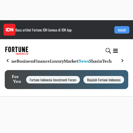
Baca artikel
Fortune IDN
lainnya di IDN App
Install
Home
Business
Finance
Luxury
Market
News
Sharia
Tech
For
Fortune Indonesia Investment Forum
Majalah Fortune Indonesia
I
You