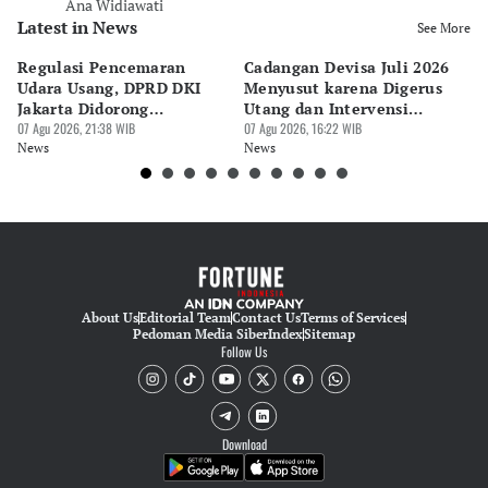
Ana Widiawati
Latest in News
See More
Regulasi Pencemaran
Cadangan Devisa Juli 2026
S
Udara Usang, DPRD DKI
Menyusut karena Digerus
B
Jakarta Didorong
Utang dan Intervensi
Ta
Prioritaskan Revisi Perda
07 Agu 2026, 21:38 WIB
Rupiah
07 Agu 2026, 16:22 WIB
P
07 
News
News
Ne
About Us
Editorial Team
Contact Us
Terms of Services
Pedoman Media Siber
Index
Sitemap
Follow Us
Download