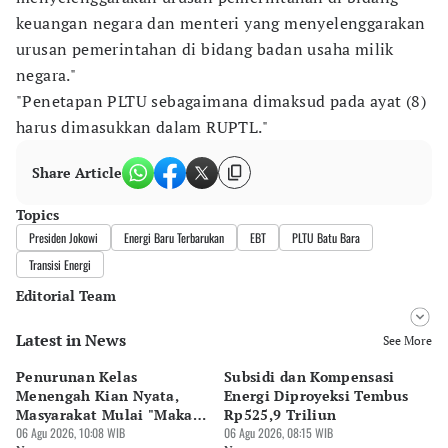
keuangan negara dan menteri yang menyelenggarakan
urusan pemerintahan di bidang badan usaha milik
negara."
"Penetapan PLTU sebagaimana dimaksud pada ayat (8)
harus dimasukkan dalam RUPTL."
Share Article
Topics
Presiden Jokowi
Energi Baru Terbarukan
EBT
PLTU Batu Bara
Transisi Energi
Editorial Team
Latest in News
Editor
See More
Pingit Aria
Penurunan Kelas
Subsidi dan Kompensasi
E
Editor
Menengah Kian Nyata,
Energi Diproyeksi Tembus
Di
Hendra Friana
Masyarakat Mulai "Makan
Rp525,9 Triliun
Re
Utang"
06 Agu 2026, 10:08 WIB
06 Agu 2026, 08:15 WIB
05 