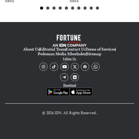
News
News
Ne
About Us
Editorial Team
Contact Us
Terms of Services
Pedoman Media Siber
Index
Sitemap
Follow Us
Download
© 2026 IDN. All Rights Reserved.