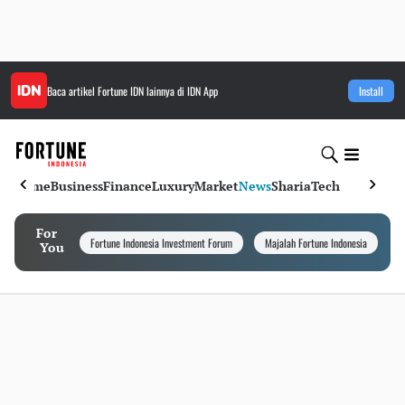
Baca artikel
Fortune IDN
lainnya di IDN App
Install
Home
Business
Finance
Luxury
Market
News
Sharia
Tech
For
Fortune Indonesia Investment Forum
Majalah Fortune Indonesia
I
You