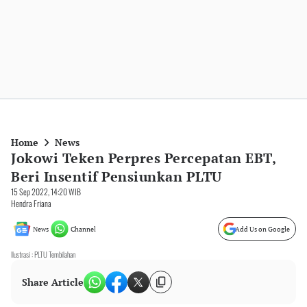
Home
News
Jokowi Teken Perpres Percepatan EBT,
Beri Insentif Pensiunkan PLTU
15 Sep 2022, 14:20 WIB
Hendra Friana
News
Channel
Add Us on Google
Ilustrasi : PLTU Tembilahan
Share Article