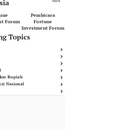
sia
More
tune
Pembicara
nt Forum
Fortune
Investment Forum
ng Topics
i
ukar Rupiah
izi Nasional