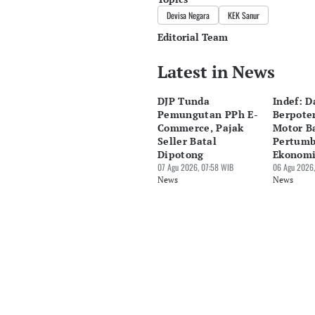
Devisa Negara
KEK Sanur
Editorial Team
Latest in News
Editor
Bayu Satito
DJP Tunda
Indef: D
Editor
Pemungutan PPh E-
Berpoten
Ekarina .
Commerce, Pajak
Motor B
Seller Batal
Pertum
Dipotong
Ekonomi
07 Agu 2026, 07:58 WIB
06 Agu 2026,
News
News