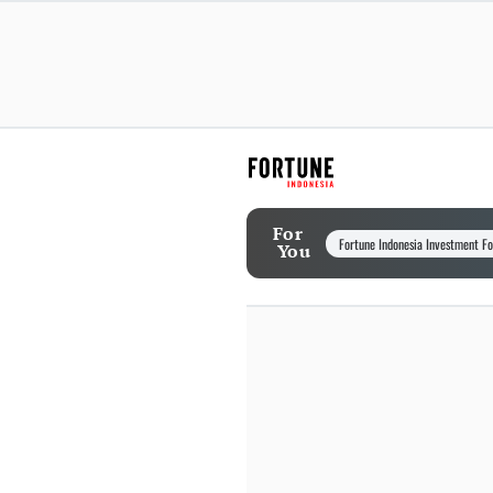
For
Fortune Indonesia Investment F
You