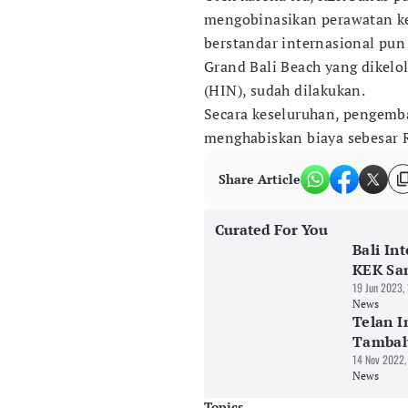
mengobinasikan perawatan ke
berstandar internasional pun 
Grand Bali Beach yang dikelo
(HIN), sudah dilakukan.
Secara keseluruhan, pengemb
menghabiskan biaya sebesar R
Share Article
Curated For You
Bali In
KEK Sa
19 Jun 2023,
News
Telan I
Tambah
14 Nov 2022,
News
Topics