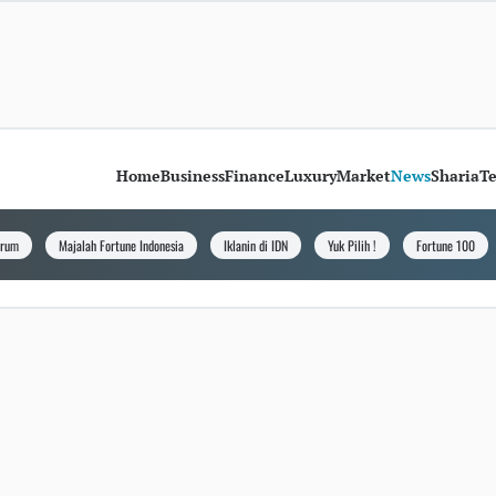
Home
Business
Finance
Luxury
Market
News
Sharia
T
orum
Majalah Fortune Indonesia
Iklanin di IDN
Yuk Pilih !
Fortune 100