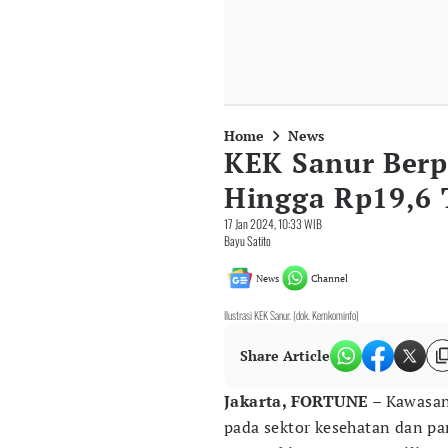
Home
News
KEK Sanur Berp
Hingga Rp19,6 
17 Jan 2024, 10:33 WIB
Bayu Satito
News
Channel
Ilustrasi KEK Sanur. (dok. Kemkominfo)
Share Article
Jakarta, FORTUNE
– Kawasan
pada sektor kesehatan dan p