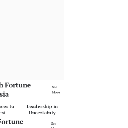
h Fortune
See
sia
More
aces to
Leadership in
est
Uncertainty
Fortune
See