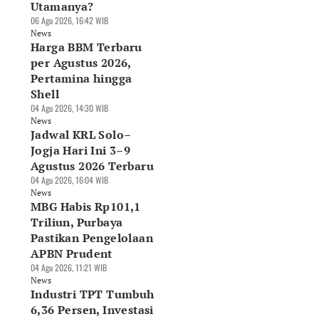
Utamanya?
06 Agu 2026, 16:42 WIB
News
Harga BBM Terbaru
per Agustus 2026,
Pertamina hingga
Shell
spor Kosmetik RI
Industri TPT
Perekonomian RI
04 Agu 2026, 14:30 WIB
pai US$2 Miliar,
Tumbuh 6,36 Persen,
Tumbuh 5,29 Perse
News
emendag Dorong
Investasi Tembus
Ekonom: Strukturn
Jadwal KRL Solo–
rluas Pasar
Rp11,4 Triliun
Masih Rapuh
Jogja Hari Ini 3–9
Agu 2026, 16:02 WIB
06 Agu 2026, 14:48 WIB
06 Agu 2026, 12:28 WIB
Agustus 2026 Terbaru
ws
News
News
04 Agu 2026, 16:04 WIB
News
MBG Habis Rp101,1
Triliun, Purbaya
Pastikan Pengelolaan
APBN Prudent
04 Agu 2026, 11:21 WIB
News
Industri TPT Tumbuh
6,36 Persen, Investasi