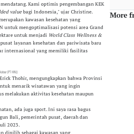
si mendatang. Kami optimis pengembangan KEK
ded value
bagi Indonesia," ujar Christine.
More f
r merupakan kawasan kesehatan yang
 untuk mengoptimalisasi potensi area Grand
hektare untuk menjadi
World Class Wellness &
i pusat layanan kesehatan dan pariwisata baru
r internasional yang memiliki fasilitas
Natour (PT HIN))
Erick Thohir, mengungkapkan bahwa Provinsi
untuk menarik wisatawan yang ingin
gus melakukan aktivitas kesehatan maupun
atan, ada juga sport. Ini saya rasa bagus
un Bali, pemerintah pusat, daerah dan
uli 2023.
un dipilih sebagai kawasan yang