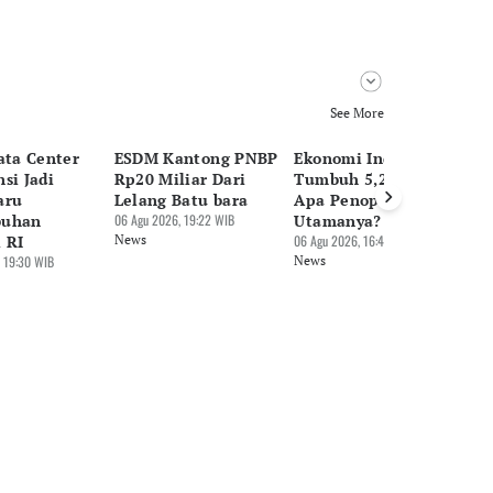
See More
ata Center
ESDM Kantong PNBP
Ekonomi Indonesia
Ek
si Jadi
Rp20 Miliar Dari
Tumbuh 5,29 Persen,
Ca
aru
Lelang Batu bara
Apa Penopang
K
buhan
06 Agu 2026, 19:22 WIB
Utamanya?
Pe
 RI
News
06 Agu 2026, 16:42 WIB
06 
 19:30 WIB
News
Ne