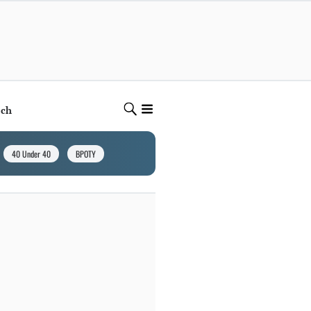
ech
40 Under 40
BPOTY