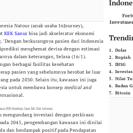
Indone
For
Investme
nesia Natour (anak usaha InJourney),
ut
KEK Sanur
bisa jadi akselerator ekonomi
Trendi
. "Dengan berkurangnya pasien dari Indonesia
 diprediksi menghemat devisa dengan estimasi
1
.
Dolar
jarnya dalam keterangan, Selasa (16/1).
2
.
Rupiah
ngan berbagai fasilitas kesehatan
3
.
IHSG
yerap pasien yang sebelumnya berobat ke luar
4
.
Investas
5
.
Nilai T
ang pada 2030. Selain itu, kawasan ini juga
6
.
Badan G
nesia untuk membawa konsep
medical and
7
.
Bitcoin
ernasional.
Khusus (KEK) Kesehatan, Sanur, Bali. (Dok. Istimewa)
u mengundang investasi dengan perkiraan
 pada 2045, pengembangan kawasan ini dinilai
da dan berdampak positif pada Pendapatan