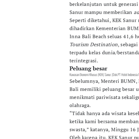
berkelanjutan untuk genera
Sanur mampu memberikan
ad
Seperti diketahui, KEK Sanu
dihadirkan Kementerian BUMN
Inna Bali Beach seluas 41,6 
Tourism Destination
, sebaga
terpadu kelas dunia/berstanda
terintegrasi.
Peluang besar
Kawasan Ekonomi Khusus (KEK) Sanur. (Dok.PT Hotel Indonesia 
Sebelumnya, Menteri BUMN, 
Bali memiliki peluang besar 
menikmati pariwisata sekali
olahraga.
“Tidak hanya ada wisata keseh
ketika kami bersama membang
swasta,” katanya, Minggu 16 J
Oleh karena itu, KEK Sanur p