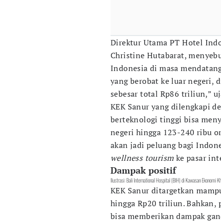
Direktur Utama PT Hotel Indo
Christine Hutabarat, menyeb
Indonesia di masa mendatang
yang berobat ke luar negeri,
sebesar total Rp86 triliun,” u
KEK Sanur yang dilengkapi de
berteknologi tinggi bisa men
negeri hingga 123-240 ribu or
akan jadi peluang bagi Indo
wellness tourism
ke pasar int
Dampak positif
Ilustrasi: Bali International Hospital (BIH) di Kawasan Ekonomi 
KEK Sanur ditargetkan mamp
hingga Rp20 triliun. Bahkan,
bisa memberikan dampak gan