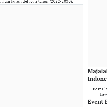
 dalam kurun delapan tahun (2022-2030).
Majala
Indone
Best Pl
Inv
Event 