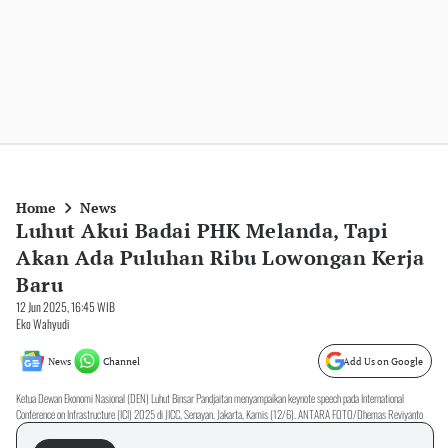
Home
News
Luhut Akui Badai PHK Melanda, Tapi
Akan Ada Puluhan Ribu Lowongan Kerja
Baru
12 Jun 2025, 16:45 WIB
Eko Wahyudi
News
Channel
Add Us on Google
Ketua Dewan Ekonomi Nasional (DEN) Luhut Binsar Pandjaitan menyampaikan keynote speech pada International
Conference on Infrastructure (ICI) 2025 di JICC, Senayan, Jakarta, Kamis (12/6). ANTARA FOTO/Dhemas Reviyanto