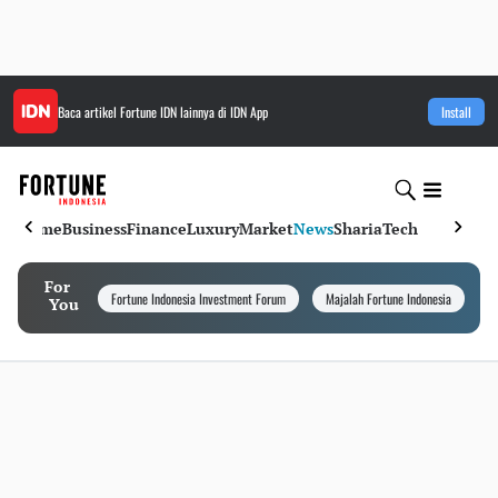
Baca artikel
Fortune IDN
lainnya di IDN App
Install
Home
Business
Finance
Luxury
Market
News
Sharia
Tech
For
Fortune Indonesia Investment Forum
Majalah Fortune Indonesia
I
You