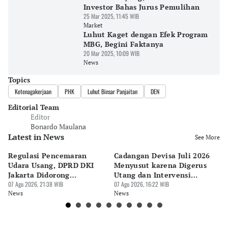
Investor Bahas Jurus Pemulihan
25 Mar 2025, 11:45 WIB
Market
Luhut Kaget dengan Efek Program
MBG, Begini Faktanya
20 Mar 2025, 10:09 WIB
News
Topics
Ketenagakerjaan
PHK
Luhut Binsar Panjaitan
DEN
Editorial Team
Editor
Bonardo Maulana
Latest in News
See More
Regulasi Pencemaran
Cadangan Devisa Juli 2026
S
Udara Usang, DPRD DKI
Menyusut karena Digerus
B
Jakarta Didorong
Utang dan Intervensi
Ta
Prioritaskan Revisi Perda
07 Agu 2026, 21:38 WIB
Rupiah
07 Agu 2026, 16:22 WIB
P
07 
News
News
Ne