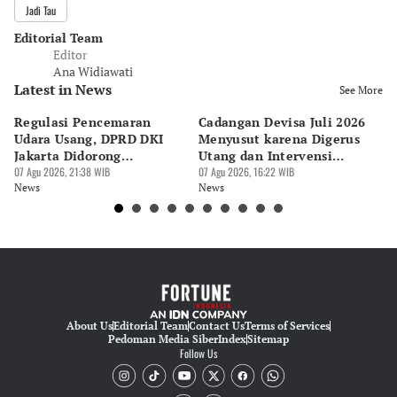
Jadi Tau
Editorial Team
Editor
Ana Widiawati
Latest in News
See More
Regulasi Pencemaran
Cadangan Devisa Juli 2026
S
Udara Usang, DPRD DKI
Menyusut karena Digerus
B
Jakarta Didorong
Utang dan Intervensi
Ta
Prioritaskan Revisi Perda
07 Agu 2026, 21:38 WIB
Rupiah
07 Agu 2026, 16:22 WIB
P
07 
News
News
Ne
About Us
Editorial Team
Contact Us
Terms of Services
Pedoman Media Siber
Index
Sitemap
Follow Us