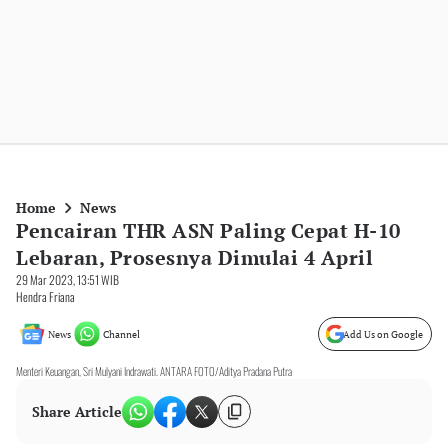
Home
News
Pencairan THR ASN Paling Cepat H-10
Lebaran, Prosesnya Dimulai 4 April
29 Mar 2023, 13:51 WIB
Hendra Friana
News
Channel
Add Us on Google
Menteri Keuangan, Sri Mulyani Indrawati. ANTARA FOTO/Aditya Pradana Putra
Share Article