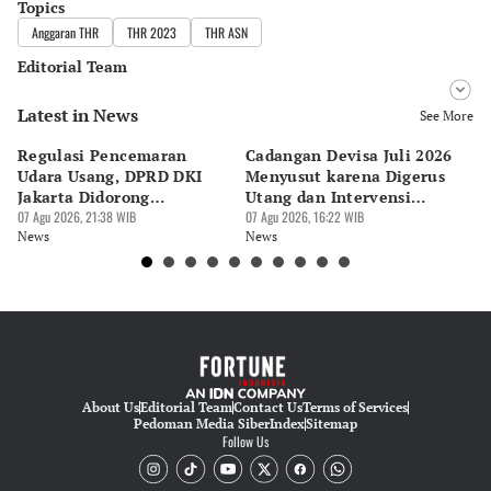
Topics
Anggaran THR
THR 2023
THR ASN
Editorial Team
Latest in News
Editor
See More
Bonardo Maulana
Regulasi Pencemaran
Cadangan Devisa Juli 2026
S
Editor
Udara Usang, DPRD DKI
Menyusut karena Digerus
B
Hendra Friana
Jakarta Didorong
Utang dan Intervensi
Ta
Prioritaskan Revisi Perda
07 Agu 2026, 21:38 WIB
Rupiah
07 Agu 2026, 16:22 WIB
P
07 
News
News
Ne
About Us
Editorial Team
Contact Us
Terms of Services
Pedoman Media Siber
Index
Sitemap
Follow Us