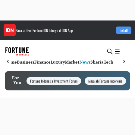
Baca artikel
Fortune IDN
lainnya di IDN App
Install
Home
Business
Finance
Luxury
Market
News
Sharia
Tech
For
Fortune Indonesia Investment Forum
Majalah Fortune Indonesia
I
You