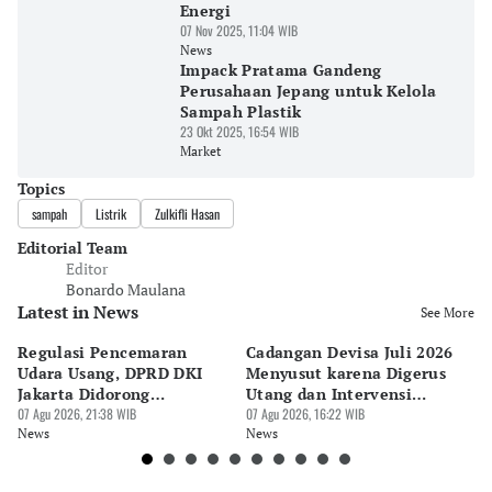
Energi
07 Nov 2025, 11:04 WIB
News
Impack Pratama Gandeng
Perusahaan Jepang untuk Kelola
Sampah Plastik
23 Okt 2025, 16:54 WIB
Market
Topics
sampah
Listrik
Zulkifli Hasan
Editorial Team
Editor
Bonardo Maulana
Latest in News
See More
Regulasi Pencemaran
Cadangan Devisa Juli 2026
S
Udara Usang, DPRD DKI
Menyusut karena Digerus
B
Jakarta Didorong
Utang dan Intervensi
Ta
Prioritaskan Revisi Perda
07 Agu 2026, 21:38 WIB
Rupiah
07 Agu 2026, 16:22 WIB
P
07 
News
News
Ne