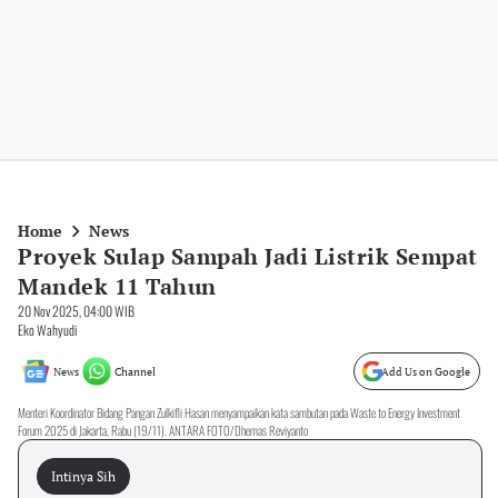
Home
News
Proyek Sulap Sampah Jadi Listrik Sempat
Mandek 11 Tahun
20 Nov 2025, 04:00 WIB
Eko Wahyudi
News
Channel
Add Us on Google
Menteri Koordinator Bidang Pangan Zulkifli Hasan menyampaikan kata sambutan pada Waste to Energy Investment
Forum 2025 di Jakarta, Rabu (19/11). ANTARA FOTO/Dhemas Reviyanto
Intinya Sih