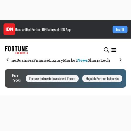
Baca artikel
Fortune IDN
lainnya di IDN App
Install
Home
Business
Finance
Luxury
Market
News
Sharia
Tech
For
Fortune Indonesia Investment Forum
Majalah Fortune Indonesia
I
You