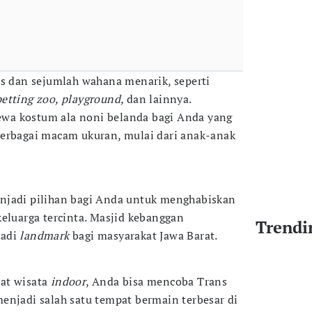
as dan sejumlah wahana menarik, seperti
petting zoo, playground,
dan lainnya.
 sewa kostum ala noni belanda bagi Anda yang
berbagai macam ukuran, mulai dari anak-anak
njadi pilihan bagi Anda untuk menghabiskan
keluarga tercinta. Masjid kebanggan
Trendi
jadi
landmark
bagi masyarakat Jawa Barat.
at wisata
indoor
, Anda bisa mencoba Trans
enjadi salah satu tempat bermain terbesar di