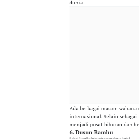
dunia.
Ada berbagai macam wahana m
internasional. Selain sebaga
menjadi pusat hiburan dan b
6. Dusun Bambu
ilustrasi Dusun Bambu (googlemaps.com/dusun bambu)