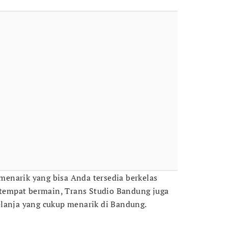
enarik yang bisa Anda tersedia berkelas
i tempat bermain, Trans Studio Bandung juga
elanja yang cukup menarik di Bandung.