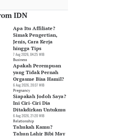
rom IDN
Apa Itu Affiliate?
Simak Pengertian,
Jenis, Cara Kerja
hingga Tips
7 Aug 2026, 04:25 WIB
Business
Apakah Perempuan
yang Tidak Pernah
Orgasme Bisa Hamil?
6 Aug 2026, 20:37 WIB
Pregnancy
Siapakah Jodoh Saya?
Ini Ciri-Ciri Dia
Ditakdirkan Untukmu
6 Aug 2026, 21:20 WIB
Relationship
Tahukah Kamu?
Tahun Lahir Bibi May