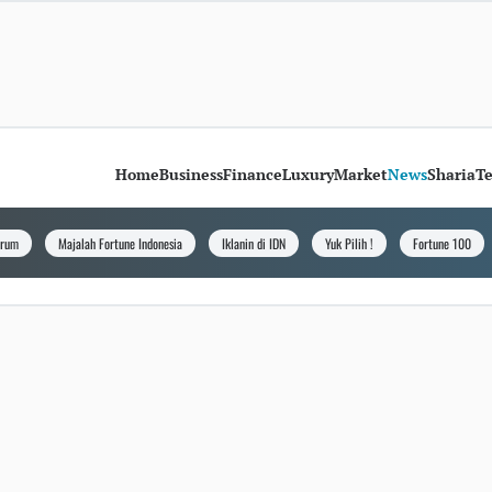
Home
Business
Finance
Luxury
Market
News
Sharia
T
orum
Majalah Fortune Indonesia
Iklanin di IDN
Yuk Pilih !
Fortune 100