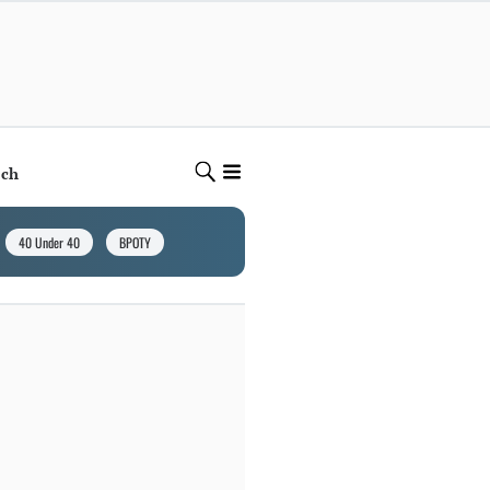
ech
40 Under 40
BPOTY