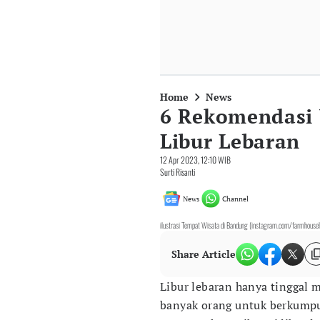
Home
News
6 Rekomendasi
Libur Lebaran
12 Apr 2023, 12:10 WIB
Surti Risanti
News
Channel
ilustrasi Tempat Wisata di Bandung (instagram.com/farmhous
Share Article
Libur lebaran hanya tinggal 
banyak orang untuk berkumpul