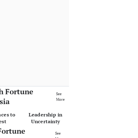
h Fortune
See
sia
More
aces to
Leadership in
est
Uncertainty
Fortune
See