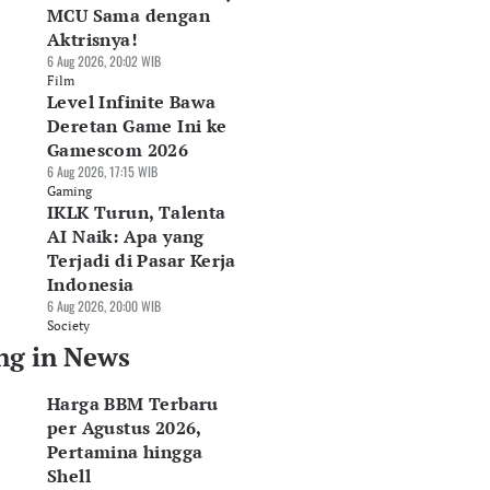
MCU Sama dengan
Aktrisnya!
6 Aug 2026, 20:02 WIB
Film
Level Infinite Bawa
Deretan Game Ini ke
Gamescom 2026
6 Aug 2026, 17:15 WIB
Gaming
IKLK Turun, Talenta
AI Naik: Apa yang
Terjadi di Pasar Kerja
Indonesia
6 Aug 2026, 20:00 WIB
Society
ng in News
Harga BBM Terbaru
per Agustus 2026,
Pertamina hingga
Shell