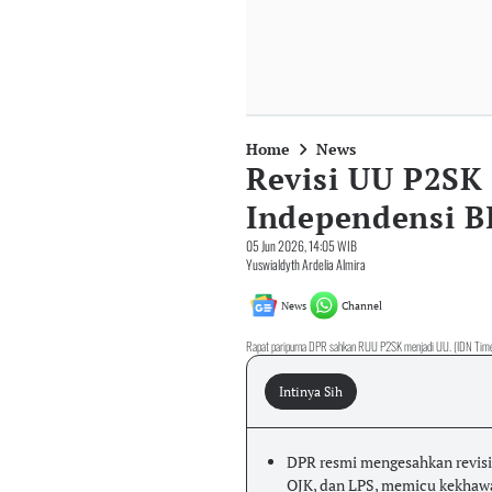
Home
News
Revisi UU P2SK
Independensi B
05 Jun 2026, 14:05 WIB
Yuswialdyth Ardelia Almira
News
Channel
Rapat paripurna DPR sahkan RUU P2SK menjadi UU. (IDN Times
Intinya Sih
DPR resmi mengesahkan revisi
OJK, dan LPS, memicu kekhawa