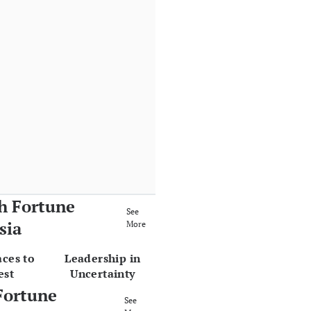
h Fortune
See
sia
More
aces to
Leadership in
est
Uncertainty
Fortune
See