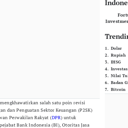
Indone
For
Investme
Trendi
1
.
Dolar
2
.
Rupiah
3
.
IHSG
4
.
Investas
5
.
Nilai T
6
.
Badan G
7
.
Bitcoin
mengkhawatirkan salah satu poin revisi
n dan Penguatan Sektor Keuangan (P2SK)
an Perwakilan Rakyat (
DPR
) untuk
ejabat Bank Indonesia (BI), Otoritas Jasa