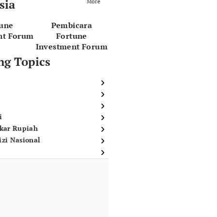
sia
More
tune
Pembicara
nt Forum
Fortune
Investment Forum
ng Topics
i
ukar Rupiah
izi Nasional