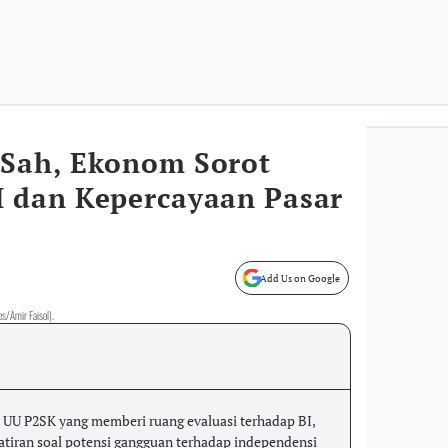
 Sah, Ekonom Sorot
I dan Kepercayaan Pasar
Add Us on Google
/Amir Faisol).
 UU P2SK yang memberi ruang evaluasi terhadap BI,
tiran soal potensi gangguan terhadap independensi