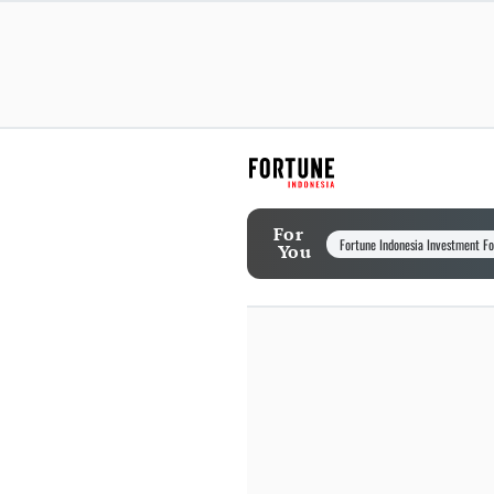
For
Fortune Indonesia Investment F
You