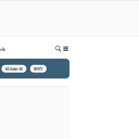
ech
40 Under 40
BPOTY