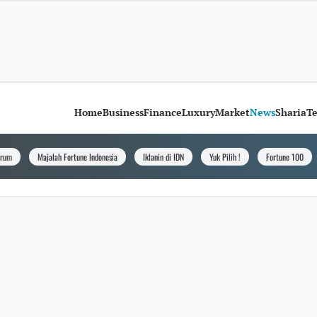
Home
Business
Finance
Luxury
Market
News
Sharia
T
orum
Majalah Fortune Indonesia
Iklanin di IDN
Yuk Pilih !
Fortune 100