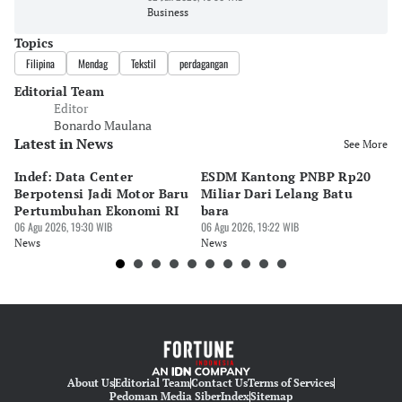
Business
Topics
Filipina
Mendag
Tekstil
perdagangan
Editorial Team
Editor
Bonardo Maulana
Latest in News
See More
Indef: Data Center
ESDM Kantong PNBP Rp20
Ek
Berpotensi Jadi Motor Baru
Miliar Dari Lelang Batu
Tu
Pertumbuhan Ekonomi RI
bara
P
06 Agu 2026, 19:30 WIB
06 Agu 2026, 19:22 WIB
06 
News
News
Ne
About Us
Editorial Team
Contact Us
Terms of Services
Pedoman Media Siber
Index
Sitemap