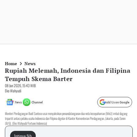
Home
News
Rupiah Melemah, Indonesia dan Filipina
Tempuh Skema Barter
08 Jun 2026, 15:43 WIB
Eko Wahyudi
News
Channel
Add Us on Google
Menteri Perdagangan Budi Santoso usai menyaksikan penandatanganan dua nota kesepahaman (MoU) imbal dagang
tripartit antara pelaku usaha Indonesia dan Filipina digelar di Kantor Kementerian Perdagangan, Jakarta, pada Senin
(8/6). (Eko Wahyudi/Fortune Indonesia)
Intinya Sih