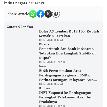
kedua negara,” ujarnya.
Share Article
Curated For You
Dolar AS Tembus Rp18.100, Rupiah
Semakin Tertekan
08 Jun 2026, 14:17 WIB
Finance
Pemerintah dan Bank Indonesia
Tetapkan Dua Langkah Stabilkan
Rupiah
08 Jun 2026, 13:33 WIB
News
Bidik Pertumbuhan Arus
Perdagangan Regional, SMDR
Perluas Jaringan Pelayaran Asia
Timur
04 Jun 2026, 11:12 WIB
Business
INET Ekspansi ke Perdagangan
Perangkat Telekomunikasi, Ini
Produknya
02 Jun 2026, 13:50 WIB