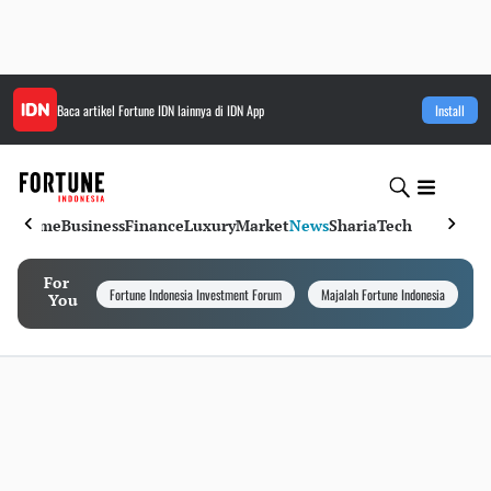
Baca artikel
Fortune IDN
lainnya di IDN App
Install
Home
Business
Finance
Luxury
Market
News
Sharia
Tech
For
Fortune Indonesia Investment Forum
Majalah Fortune Indonesia
I
You